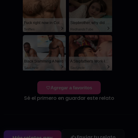
Fuck right now in Columbus
Stepbrother, why did you show me your dick? Now I want to fuck you with my wet pussy
Sniffies
RedhandsTube
Black Slamming A Nerd
A Stepfather's Work Is Never Done
SayUncle
SayUncle
Agregar a favoritos
Sé el primero en guardar este relato
✍️ Enviar tu relato
Más relatos gay