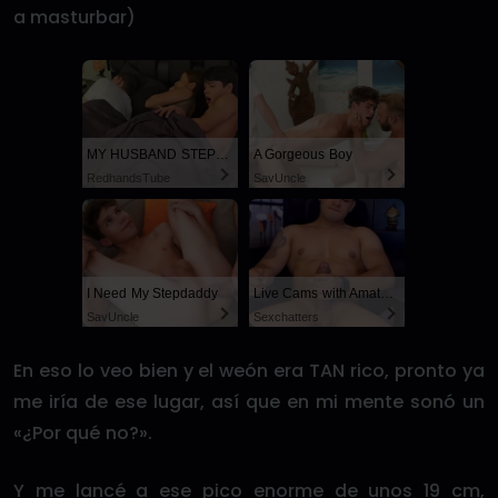
a masturbar)
MY HUSBAND STEPSON MISTAKENLY GIVES ME IN THE ASS
A Gorgeous Boy
RedhandsTube
SayUncle
I Need My Stepdaddy
Live Cams with Amateur Men
SayUncle
Sexchatters
En eso lo veo bien y el weón era TAN rico, pronto ya
me iría de ese lugar, así que en mi mente sonó un
«¿Por qué no?».
Y me lancé a ese pico enorme de unos 19 cm,