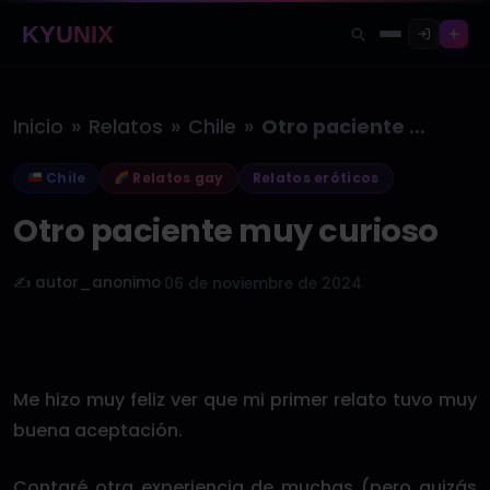
KYUNIX
»
»
»
Inicio
Relatos
Chile
Otro paciente muy curioso
Chile
Relatos gay
Relatos eróticos
Otro paciente muy curioso
✍️ autor_anonimo
·
06 de noviembre de 2024
Me hizo muy feliz ver que mi primer relato tuvo muy
buena aceptación.
Contaré otra experiencia de muchas (pero quizás