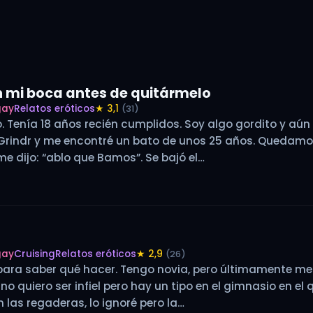
n mi boca antes de quitármelo
gay
Relatos eróticos
★ 3,1
(31)
to. Tenía 18 años recién cumplidos. Soy algo gordito y a
 Grindr y me encontré un bato de unos 25 años. Quedamo
me dijo: “ablo que Bamos”. Se bajó el…
gay
Cruising
Relatos eróticos
★ 2,9
(26)
para saber qué hacer. Tengo novia, pero últimamente m
o quiero ser infiel pero hay un tipo en el gimnasio en el
n las regaderas, lo ignoré pero la…