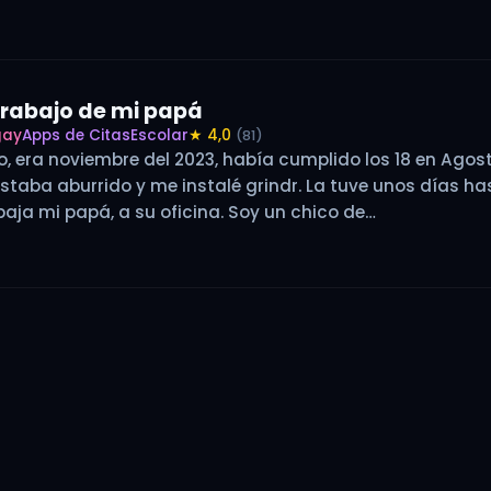
trabajo de mi papá
gay
Apps de Citas
Escolar
★ 4,0
(81)
o, era noviembre del 2023, había cumplido los 18 en Agos
staba aburrido y me instalé grindr. La tuve unos días has
aja mi papá, a su oficina. Soy un chico de…