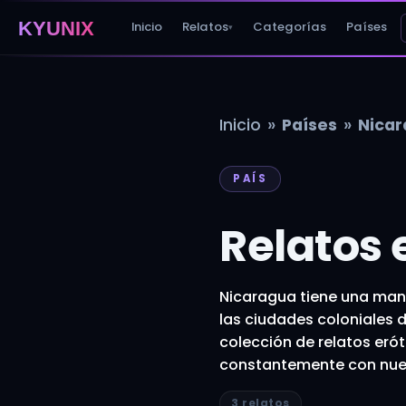
KYUNIX
Inicio
Relatos
Categorías
Países
▾
»
»
Inicio
Países
Nica
PAÍS
Relatos 
Nicaragua tiene una mane
las ciudades coloniales 
colección de relatos eró
constantemente con nue
3 relatos