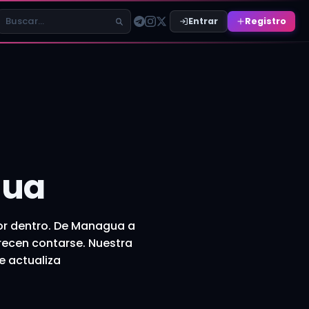
Entrar
Registro
Buscar relatos
gua
por dentro. De Managua a
recen contarse. Nuestra
e actualiza