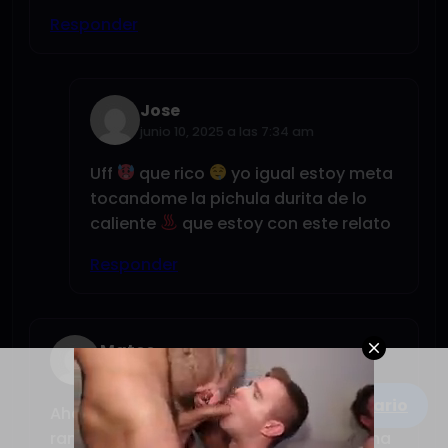
Responder
Jose
junio 10, 2025 a las 7:34 am
Uff
que rico
yo igual estoy meta
tocandome la pichula durita de lo
caliente
que estoy con este relato
Responder
Mateo
junio 8, 2025 a las 11:22 pm
Escribe un comentario
Ahahaahahah yo igual vivo cerca de
rancagua ahahahaha y eh paso la misma