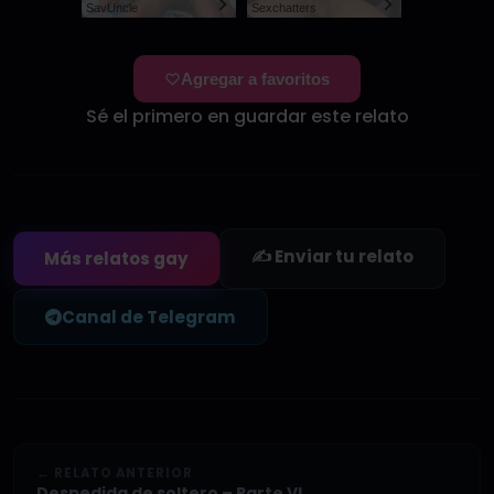
SayUncle
Sexchatters
Agregar a favoritos
Sé el primero en guardar este relato
✍️ Enviar tu relato
Más relatos gay
Canal de Telegram
← RELATO ANTERIOR
Despedida de soltero – Parte VI