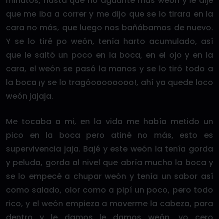
minutos, hasta que no aguanté más weón y le dije
que me iba a correr y me dijo que se lo tirara en la
cara no más, que luego nos bañábamos de nuevo.
Y se lo tiré po weón, tenía harto acumulado, así
que le saltó un poco en la boca, en el ojo y en la
cara, el weón se pasó la manos y se lo tiró todo a
la boca ¡y se lo tragóoooooooo!, ahí ya quede loco
weón jajaja.
Me tocaba a mi, en la vida me había metido un
pico en la boca pero atiné no más, esto es
supervivencia jaja. Bajé y este weón la tenía gorda
y peluda, gorda al nivel que abría mucho la boca y
se lo empecé a chupar weón y tenía un sabor así
como salado, olor como a pipí un poco, pero todo
rico, y el weón empieza a moverme la cabeza, para
dentro y le damos le damos weón, yo cero