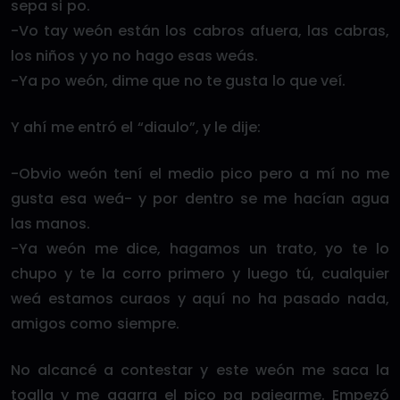
sepa si po.
-Vo tay weón están los cabros afuera, las cabras,
los niños y yo no hago esas weás.
-Ya po weón, dime que no te gusta lo que veí.
Y ahí me entró el “diaulo”, y le dije:
-Obvio weón tení el medio pico pero a mí no me
gusta esa weá- y por dentro se me hacían agua
las manos.
-Ya weón me dice, hagamos un trato, yo te lo
chupo y te la corro primero y luego tú, cualquier
weá estamos curaos y aquí no ha pasado nada,
amigos como siempre.
No alcancé a contestar y este weón me saca la
toalla y me agarra el pico pa pajearme. Empezó