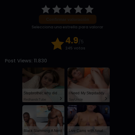
Confirmar valoración
Selecciona una estrella para valorar
4.9
/5
245 votos
Post Views:
11.830
Stepbrother, why did you show me your dick? Now I want to fuck you with my wet pussy
I Need My Stepdaddy
RedhandsTube
SayUncle
Black Slamming A Nerd
Live Cams with Amateur Men