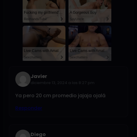
Fucking my girlfriend's hot mommy by mistake
A Gorgeous Boy
RedhandsTube
SayUncle
Live Cams with Amateur Men
Live Cams with Amateur Men
Sexchatters
Sexchatters
Javier
diciembre 13, 2024 a las 8:27 pm
Ya pero 20 cm promedio jajaja ojalá
Responder
Diego