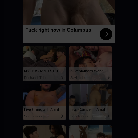
Fuck right now in Columbus
MY HUSBAND STEPSON MISTAKENLY GIVES ME IN THE ASS
A Stepfather's Work Is Never Done
RedhandsTube
SayUncle
Live Cams with Amateur Men
Live Cams with Amateur Men
Sexchatters
Sexchatters