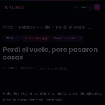
KYUNIX
»
»
»
Inicio
Relatos
Chile
Perdí el vuelo, pero pasaron cosas
Chile
Relatos gay
Relatos eróticos
Perdí el vuelo, pero pasaron
cosas
✍️ autor_anonimo
·
11 de enero de 2026
Hola, les voy a contar una historia no planificada,
pero que me tiene caliente aún.