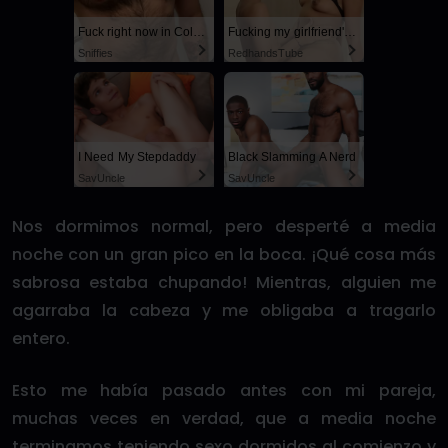
Fuck right now in Columbus
Fucking my girlfriend's hot mommy by mistake
Sniffies
RedhandsTube
I Need My Stepdaddy
Black Slamming A Nerd
SayUncle
SayUncle
Nos dormimos normal, pero desperté a media
noche con un gran pico en la boca. ¡Qué cosa más
sabrosa estaba chupando! Mientras, alguien me
agarraba la cabeza y me obligaba a tragarlo
entero.
Esto me había pasado antes con mi pareja,
muchas veces en verdad, que a media noche
terminamos teniendo sexo dormidos al comienzo y