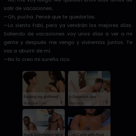
salir de vacaciones.
—Oh, pucha. Pensé que te quedarías.
—Lo siento Fabi, pero ya vendrán los mejores días.
Saliendo de vacaciones voy unos días a ver a mi
gente y después me vengo y viviremos juntos. Te
vas a aburrir de mí.
—No lo creo mi sureño rico.
Fucking my girlfriend's hot mommy by mistake
A Gorgeous Boy
RedhandsTube
SayUncle
Black Slamming A Nerd
Live Cams with Amateur Men