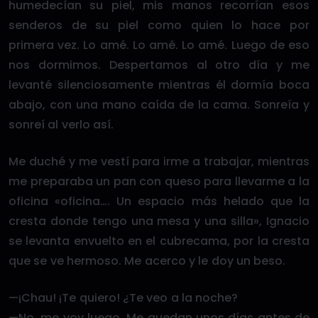
humedecían su piel, mis manos recorrían esos
senderos de su piel como quien lo hace por
primera vez. Lo amé. Lo amé. Lo amé. Luego de eso
nos dormimos. Despertamos al otro día y me
levanté silenciosamente mientras él dormía boca
abajo, con una mano caída de la cama. Sonreía y
sonreí al verlo así.
Me duché y me vestí para irme a trabajar, mientras
me preparaba un pan con queso para llevarme a la
oficina «oficina…. Un espacio más helado que la
cresta donde tengo una mesa y una silla», Ignacio
se levanta envuelto en el cubrecama, por la cresta
que se ve hermoso. Me acerco y le doy un beso.
—¡Chau! ¡Te quiero! ¿Te veo a la noche?
—No, me voy luego. Me quedan unos días antes de