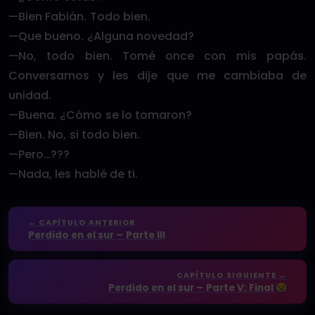
—Bien Fabián. Todo bien.
—Que bueno. ¿Alguna novedad?
—No, todo bien. Tomé once con mis papás.
Conversamos y les dije que me cambiaba de
unidad.
—Buena. ¿Cómo se lo tomaron?
—Bien. No, si todo bien.
—Pero…???
—Nada, les hablé de ti.
← CAPÍTULO ANTERIOR
Perdido en el sur – Parte III
CAPÍTULO SIGUIENTE →
Perdido en el sur – Parte V: Final