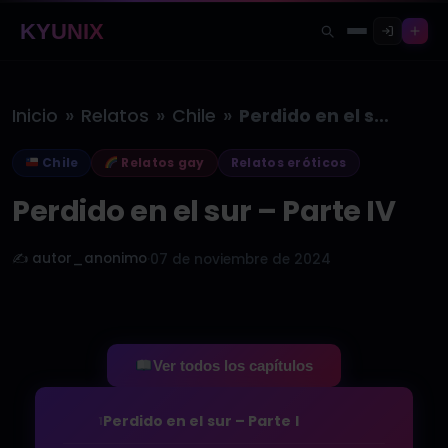
KYUNIX
»
»
»
Inicio
Relatos
Chile
Perdido en el sur – Parte…
Chile
Relatos gay
Relatos eróticos
Perdido en el sur – Parte IV
✍️ autor_anonimo
·
07 de noviembre de 2024
Ver todos los capítulos
Perdido en el sur – Parte I
1