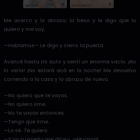
SayUncle
Sexchatters
Me acerco y lo abrazo; lo beso y le digo que lo
quiero y me voy.
—Hablamos— Le digo y cierro la puerta.
Avancé hasta mi auto y sentí un enorme vacío. ¡No
lo vería! ¡No estará acá en la noche! Me devuelvo
corriendo a la casa y lo abrazo de nuevo.
—No quiero que te vayas.
—No quiero irme.
—No te vayas entonces.
—Tengo que irme.
—Lo sé. Te quiero
—Y yo a usted— me dice—. ¡¡¡Mucho!!!