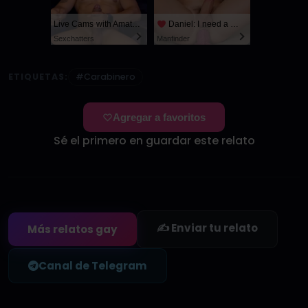
Live Cams with Amateur Men
Daniel: I need a man for a spicy night...
Sexchatters
Manfinder
ETIQUETAS:
#Carabinero
Agregar a favoritos
Sé el primero en guardar este relato
✍️ Enviar tu relato
Más relatos gay
Canal de Telegram