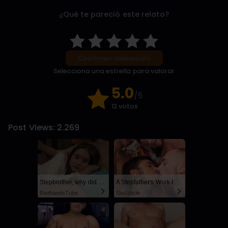
¿Qué te pareció este relato?
Confirmar valoración
Selecciona una estrella para valorar
5.0
/5
12 votos
Post Views:
2.269
Stepbrother, why did you show me your dick? Now I want to fuck you with my wet pussy
A Stepfather's Work Is Never Done
RedhandsTube
SayUncle