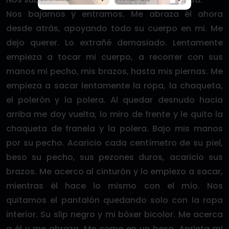
Nos bajamos y entramos. Me abraza él ahora
desde atrás, apoyando todo su cuerpo en mi. Me
dejo querer. Lo extrañé demasiado. Lentamente
empieza a tocar mi cuerpo, a recorrer con sus
manos mi pecho, mis brazos, hasta mis piernas. Me
empieza a sacar lentamente la ropa, la chaqueta,
el polerón y la polera. Al quedar desnudo hacia
arriba me doy vuelta, lo miro de frente y le quito la
chaqueta de franela y la polera. Bajo mis manos
por su pecho. Acaricio cada centímetro de su piel,
beso su pecho, sus pezones duros, acaricio sus
brazos. Me acerco al cinturón y lo empiezo a sacar,
mientras él hace lo mismo con el mío. Nos
quitamos el pantalón quedando solo con la ropa
interior. Su slip negro y mi bóxer bicolor. Me acerca
a él y me abraza. Me come en un beso. Aprieta mi