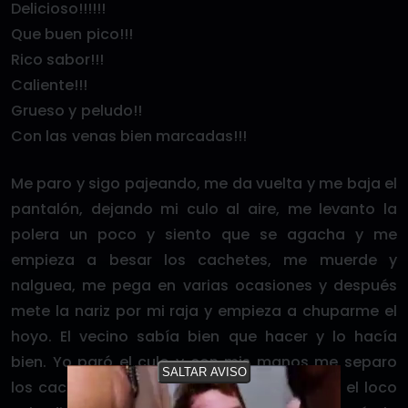
Delicioso!!!!!!
Que buen pico!!!
Rico sabor!!!
Caliente!!!
Grueso y peludo!!
Con las venas bien marcadas!!!
Me paro y sigo pajeando, me da vuelta y me baja el
pantalón, dejando mi culo al aire, me levanto la
polera un poco y siento que se agacha y me
empieza a besar los cachetes, me muerde y
nalguea, me pega en varias ocasiones y después
mete la nariz por mi raja y empieza a chuparme el
hoyo. El vecino sabía bien que hacer y lo hacía
bien. Yo paró el culo y con mis manos me separo
SALTAR AVISO
los cachetes para que entre más su cara y el loco