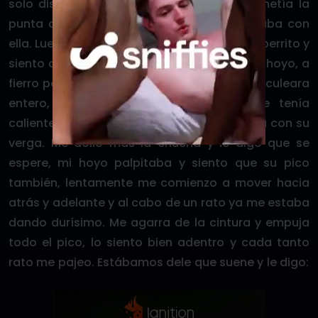
solo disfrutaba de lamerme el hoyo, me metía la
punta de la lengua y sentía que me culeaba con
ella. Luego se endereza y yo me pongo a lo perrito y
siento que me mete la punta del pico en el hoyo, a
fierro pelao. Yo estaba deseoso de que me culeara
entero, quería su pico en mi hoyo, me tenía
caliente el vecino y siento que me atraviesa con su
verga. Me dolió más la chucha y le digo que se
espere, mi hoyo palpitaba y siento que su pico
también, lentamente me comienzo a mover hacia
atrás y adelante y al cabo de un rato ya me estaba
dando durísimo. Me agarra de la cintura y empuja
todo el pico, lo siento bien adentro y cada tanto
rato me pajeo. Estábamos dele que suene y le digo: