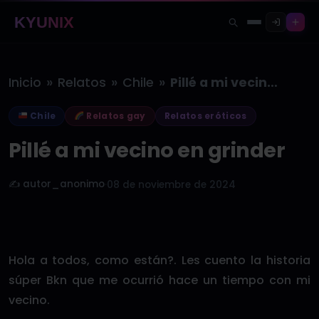
KYUNIX
»
»
»
Inicio
Relatos
Chile
Pillé a mi vecino en grinder
Chile
Relatos gay
Relatos eróticos
Pillé a mi vecino en grinder
✍️ autor_anonimo
·
08 de noviembre de 2024
Hola a todos, como están?. Les cuento la historia
súper Bkn que me ocurrió hace un tiempo con mi
vecino.