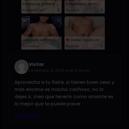
Fucking my girlfriend's hot mommy by mistake
A Stepfather's Work Is Never Done
RedhandsTube
SayUncle
Live Cams with Amateur Men
Daniel: I need a man for a spicy night...
Sexchatters
Manfinder
Victor
noviembre 12, 2024 a las 3:33 am
Aprovecha a tu flaite, si tienen buen sexo y
más encima es macho cariñoso, no lo
dejes ir, creo que tenerlo como amante es
lo mejor que te puede pasar.
Responder