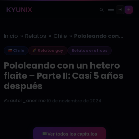
KYUNIX
»
»
»
Inicio
Relatos
Chile
Pololeando con un hetero flaite –…
Chile
Relatos gay
Relatos eróticos
Pololeando con un hetero
flaite – Parte II: Casi 5 años
después
✍️ autor_anonimo
·
10 de noviembre de 2024
Ver todos los capítulos