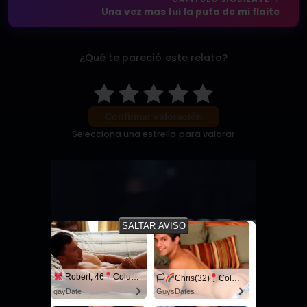
Una vez mas fui la puta de mi flaite
¿Qué te pareció este relato?
Confirmar valoración
Selecciona una estrella para valorar
SALTAR AVISO
Robert, 46
Columbus
🏳‍
Chris(32)
Columbus
gayDate
GuysDates