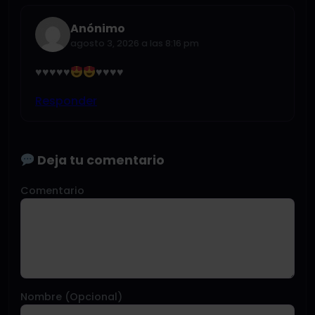
Anónimo
agosto 3, 2026 a las 8:16 pm
♥️
♥️
♥️
♥️
♥️
♥️
♥️
♥️
♥️
Responder
Deja tu comentario
Comentario
Nombre (Opcional)