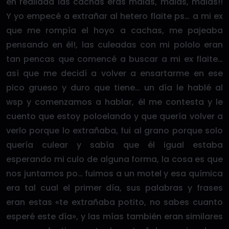
en realidad las cachas eras malas, malas, malas!!
Y yo empecé a extrañar al hetero flaite ps… a mi ex
que me rompía el hoyo a cachas, me pajeaba
pensando en él!, las culeadas con mi pololo eran
tan pencas que comencé a buscar a mi ex flaite…
así que me decidí a volver a ensartarme en ese
pico grueso y duro que tiene… un día le hablé al
wsp y comenzamos a hablar, él me contesta y le
cuento que estoy poloelando y que quería volver a
verlo porque lo extrañaba, fui al grano porque solo
quería culear y sabía que él igual estaba
esperando mi culo de alguna forma, la cosa es que
nos juntamos po… fuimos a un motel y esa química
era tal cual el primer día, sus palabras y frases
eran estas «te extrañaba potito, no sabes cuanto
esperé este día», y las mías también eran similares