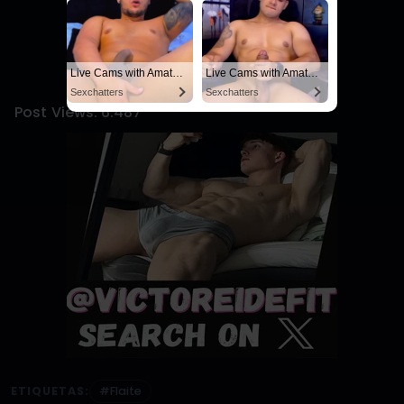
4.9
/5
Live Cams with Amateur Men
Live Cams with Amateur Men
43 votos
Sexchatters
Sexchatters
Post Views:
6.487
ETIQUETAS:
#Flaite