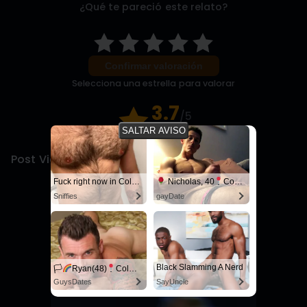
¿Qué te pareció este relato?
Confirmar valoración
Selecciona una estrella para valorar
3.7
/5
3 votos
SALTAR AVISO
Post Views:
1.248
Fuck right now in Columbus
Nicholas, 40
Columbus
Sniffies
gayDate
Black Slamming A Nerd
🏳‍
Ryan(48)
Columbus
GuysDates
SayUncle