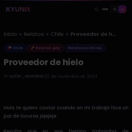
KYUNIX
»
»
»
Inicio
Relatos
Chile
Proveedor de hielo
Chile
Relatos gay
Relatos eróticos
Proveedor de hielo
✍️ autor_anonimo
·
02 de noviembre de 2024
Hola te quiero contar cuando en mi trabajo hice un
par de locuras jejejeje
Resulta que en ese tiempo trabajaba de