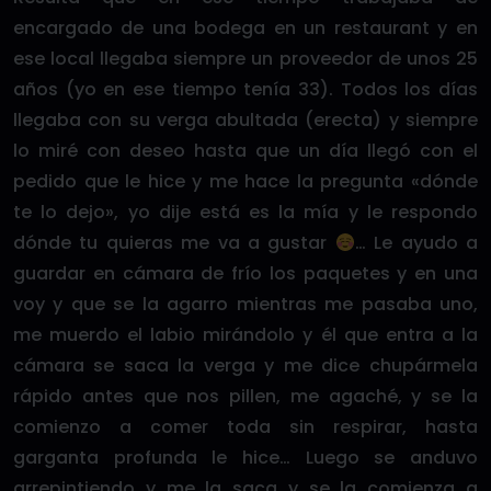
encargado de una bodega en un restaurant y en
ese local llegaba siempre un proveedor de unos 25
años (yo en ese tiempo tenía 33). Todos los días
llegaba con su verga abultada (erecta) y siempre
lo miré con deseo hasta que un día llegó con el
pedido que le hice y me hace la pregunta «dónde
te lo dejo», yo dije está es la mía y le respondo
dónde tu quieras me va a gustar
… Le ayudo a
guardar en cámara de frío los paquetes y en una
voy y que se la agarro mientras me pasaba uno,
me muerdo el labio mirándolo y él que entra a la
cámara se saca la verga y me dice chupármela
rápido antes que nos pillen, me agaché, y se la
comienzo a comer toda sin respirar, hasta
garganta profunda le hice… Luego se anduvo
arrepintiendo y me la saca y se la comienza a