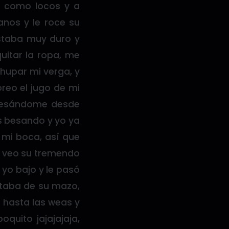
r como locos y a
anos y le roce su
estaba muy duro y
uitar la ropa, me
hupar mi verga, y
reo el jugo de mi
e besándome desde
s besando y yo ya
 mi boca, así que
 y veo su tremendo
yo bajo y le pasó
otaba de su mazo,
e hasta las weas y
quito jajajajaja,