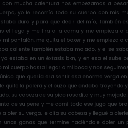
os con mucha calentura nos empezamos a besa
cuerpo, yo le recorría todo su cuerpo con mis m
 estaba duro y para que decir del mío, también 
sas el llega y me tira a la cama y me empieza a q
y mi pantalón, me quita el boxer y me empieza a c
ba caliente también estaba mojado, y el se sabo
 yo estaba en un éxtasis bkn, y en esa el sub
o mi cuerpo hasta llegar a mi boca y nos seguimo
único que quería era sentir esa enorme verga en
le quite la polera y el buzo que andaba trayendo
do, su cabeza de su pico rosadita y muy mojada, 
punta de su pene y me comí todo ese jugo que br
 oler su verga, le olía su cabeza y llegué a olerl
 unas ganas que termine haciéndole doler un po