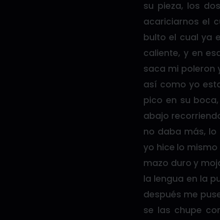
su pieza, los d
acariciarnos el 
bulto el cual ya
caliente, y en e
saca mi poleron 
así como yo esta
pico en su boca,
abajo recorriend
no daba más, lo 
yo hice lo mismo 
mazo duro y moja
la lengua en la 
después me puse a
se las chupe con