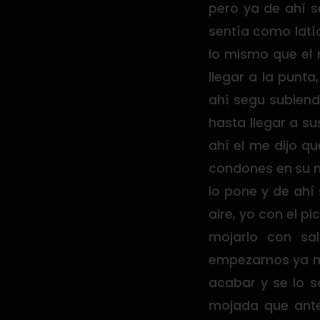
pero ya de ahí s
sentía como latí
lo mismo que el 
llegar a la punta
ahí segu subiend
hasta llegar a s
ahí el me dijo qu
condones en su m
lo pone y de ahí 
aire, yo con el p
mojarlo con sal
empezamos ya más
acabar y se lo s
mojada que antes