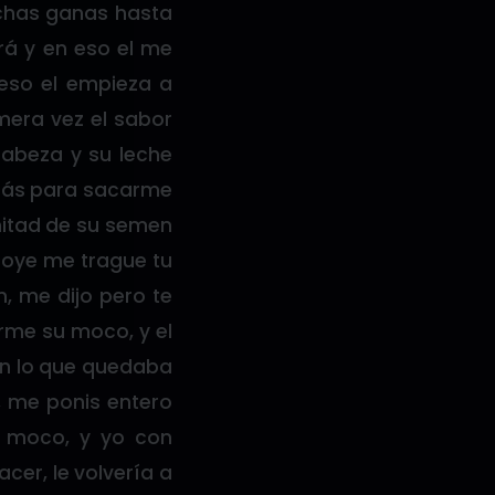
uchas ganas hasta
rá y en eso el me
eso el empieza a
mera vez el sabor
cabeza y su leche
atrás para sacarme
 mitad de su semen
, oye me trague tu
, me dijo pero te
rme su moco, y el
én lo que quedaba
, me ponis entero
i moco, y yo con
cer, le volvería a