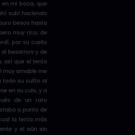
o en mi boca, que
ahí subí haciendo
 puro besos hasta
 pero muy rico, de
dí, por su cuello
 al besarnos y de
, así que el tenía
 el muy amable me
 todo su culito al
ne en su culo, y a
spués de un rato
estaba a punto de
cual la tenía más
ente y el aún sin