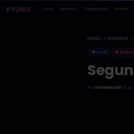
KYUNIX
Inicio
Relatos
Categorías
Países
▾
»
»
Inicio
Relatos
Chile
Relato
Segun
✍️
cristianxxd0
·
13 de