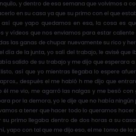
nquilo, y dentro de esa semana que volvimos a con
erlo en su casa ya que su primo con el que estab
, así que yapo quedamos en esa, la cosa es qu
s y vídeos que nos enviamos para estar caliente e
das las ganas de chupar nuevamente su rico y h
el día de la junta, yo salí del trabajo, le avisé que 
bía salido de su trabajo y me dijo que esperara a 
listo, así que yo mientras llegaba lo espere afu
aprox., después el me habló h me dijo que entrara
 él me vio, me agarró las nalgas y me besó con
lpara por la demora, yo le dije que no había ningún
i vamos a tener que hacer todo lo queramos hacer
r su primo llegaba dentro de dos horas a su casa 
hí, yapo con tal que me dijo eso, el me tomo de la