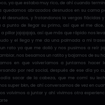
oco, ya que estaba muy rico, de ahí cuando termi
os quedamos abrazados desnudos en su cama po
él desnudos, y frotandonos la vergas flácidas y 
 a punto de llegar su primo, así que el me dic
 a pillar jajajajaja, así que más que rápido nos le
udo y el llega y me da una palmada a mi tras
n rato ya que me dolió y nos pusimos a reír jaj
mbiar, nos besamos un ratito y bajamos de su hab
amos en que volveríamos a juntarnos hacer l
sando por red social, después de ese día yo c
odía sacar de la cabeza, que me comí su lec
mos super bkn, de ahí conversamos de vez en cuan
s volvimos a juntar y ahí vivimos otra experiencia
arte