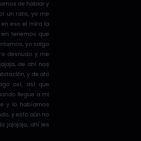
namos de hablar y
r un rato, yo me
en eso el mira la
e, wn tenemos que
vantamos, yo salgo
ero desnudo y me
ajaja, de ahí nos
itación, y de ahí
ago así, así que
uando llegue a mi
he y lo habíamos
do, y esto aún no
 jajajaja, ahí les