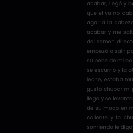
acabar, llegó y 
que el ya no dab
agarra la cabez
acabar y me salt
del semen direct
empezó a salir po
su pene de mi boc
se escurrió y la 
leche, estaba mu
gustó chupar mi 
llega y se levan
de su moco en mi
caliente y lo c
sonriendo le digo