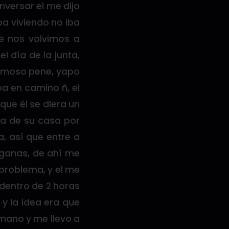
versar el me dijo
a viviendo no iba
e nos volvimos a
l día de la junta,
ermoso pene, yapo
iba en camino ñ, el
que él se diera un
era de su casa por
, así que entre a
 ganas, de ahí me
 problema, y el me
 dentro de 2 horas
y la idea era que
 mano y me llevo a