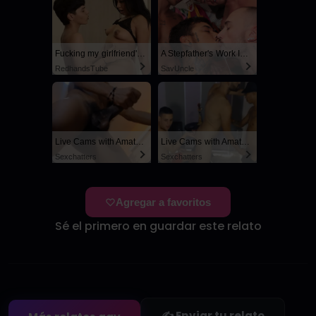
Fucking my girlfriend's hot mommy by mistake
A Stepfather's Work Is Never Done
RedhandsTube
SayUncle
Live Cams with Amateur Men
Live Cams with Amateur Men
Sexchatters
Sexchatters
Agregar a favoritos
Sé el primero en guardar este relato
✍️ Enviar tu relato