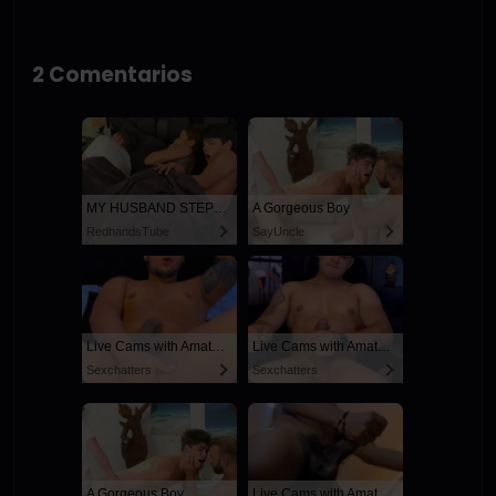
2 Comentarios
MY HUSBAND STEPSON MISTAKENLY GIVES ME IN THE ASS
A Gorgeous Boy
RedhandsTube
SayUncle
Live Cams with Amateur Men
Live Cams with Amateur Men
Sexchatters
Sexchatters
A Gorgeous Boy
Live Cams with Amateur Men