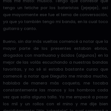
más me mató: músico. Tengo que confesar que
tengo un fetiche por los bateristas (jejejeje), así
que mayormente ese fue el tema de conversación,
ya que yo también tengo mi banda, en la cual toco
guitarra y canto.
Bueno, sin dar más vueltas comencé a notar que la
mayor parte de los presentes estaban ebrios,
drogados con marihuana y ácidos (algunos) en la
mejor de las volás escuchando a nuestras bandas
favoritas, y no sé si estaba bastante curao que
comencé a notar que Dieguito me miraba mucho,
hablaba de manera más coqueta, me tocaba
constantemente las manos y los hombros cada
vez que salía alguna talla. Yo me empecé a pasar
los mil y un rollos con el mino y me dije bien
decididamente: “Wn, juégatela”, lo cual comencé a