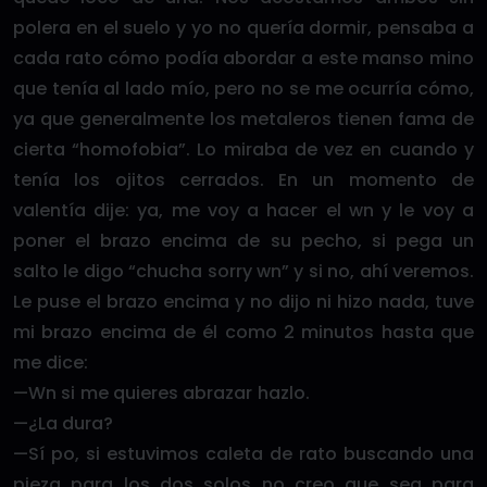
polera en el suelo y yo no quería dormir, pensaba a
cada rato cómo podía abordar a este manso mino
que tenía al lado mío, pero no se me ocurría cómo,
ya que generalmente los metaleros tienen fama de
cierta “homofobia”. Lo miraba de vez en cuando y
tenía los ojitos cerrados. En un momento de
valentía dije: ya, me voy a hacer el wn y le voy a
poner el brazo encima de su pecho, si pega un
salto le digo “chucha sorry wn” y si no, ahí veremos.
Le puse el brazo encima y no dijo ni hizo nada, tuve
mi brazo encima de él como 2 minutos hasta que
me dice:
—Wn si me quieres abrazar hazlo.
—¿La dura?
—Sí po, si estuvimos caleta de rato buscando una
pieza para los dos solos no creo que sea para