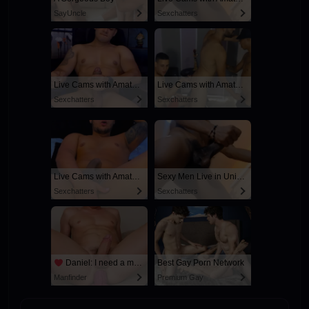
SayUncle
Sexchatters
Live Cams with Amateur Men
Live Cams with Amateur Men
Sexchatters
Sexchatters
Live Cams with Amateur Men
Sexy Men Live in United States
Sexchatters
Sexchatters
Daniel: I need a man for a spicy night...
Best Gay Porn Network
Manfinder
Premium Gay