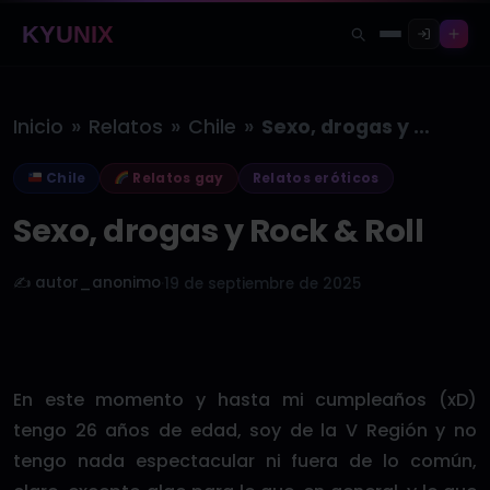
KYUNIX
»
»
»
Inicio
Relatos
Chile
Sexo, drogas y Rock & Roll
Chile
Relatos gay
Relatos eróticos
Sexo, drogas y Rock & Roll
✍️ autor_anonimo
·
19 de septiembre de 2025
En este momento y hasta mi cumpleaños (xD)
tengo 26 años de edad, soy de la V Región y no
tengo nada espectacular ni fuera de lo común,