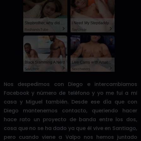
Stepbrother, why did you show me your dick? Now I want to fuck you with my wet pussy
I Need My Stepdaddy
RedhandsTube
SayUncle
Black Slamming A Nerd
Live Cams with Amateur Men
SayUncle
Sexchatters
Nos despedimos con Diego e intercambiamos
Facebook y número de teléfono y yo me fui a mi
casa y Miguel también. Desde ese día que con
Diego mantenemos contacto, queriendo hacer
hace rato un proyecto de banda entre los dos,
cosa que no se ha dado ya que él vive en Santiago,
pero cuando viene a Valpo nos hemos juntado