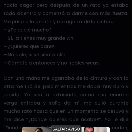
hacía cagar pero después de un rato ya estaba
toda adentro y comenzó a darme con más fuerza.
Me puso a lo perrito y me agarra de la cintura:
—¿Te duele mucho?
—Sí, la tienes muy grande wn.
—¿Quieres que pare?
—No dale, si se siente bkn.
—Cómetela entonces y no hables weas.
Con una mano me agarraba de la cintura y con la
otra me tiró del pelo mientras me daba muy duro y
rápido. Yo sentía extasiado cómo esa enorme
verga entraba y salía de mí, me culió durante
mucho rato hasta que en un momento se detuvo y
me dice “¿Dónde quieres que acabe?”. Yo le dije
“Donde quieras”. Me lo sacó y se sacó el condón,
SALTAR AVISO