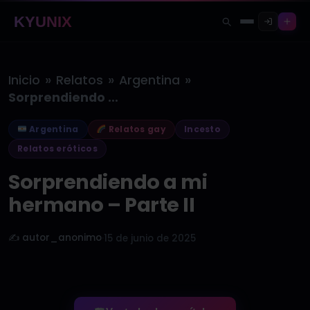
KYUNIX
»
»
»
Inicio
Relatos
Argentina
Sorprendiendo a mi hermano – Parte…
Argentina
Relatos gay
Incesto
Relatos eróticos
Sorprendiendo a mi
hermano – Parte II
✍️ autor_anonimo
·
15 de junio de 2025