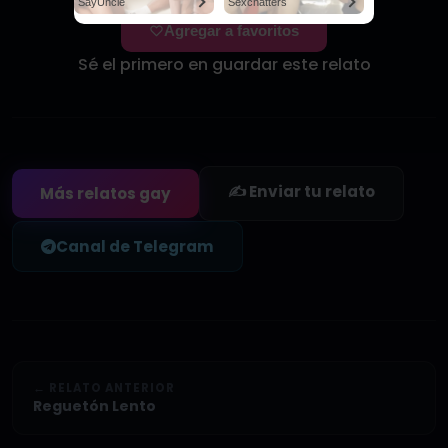
SayUncle
Sexchatters
Agregar a favoritos
Sé el primero en guardar este relato
✍️ Enviar tu relato
Más relatos gay
Canal de Telegram
← RELATO ANTERIOR
Reguetón Lento