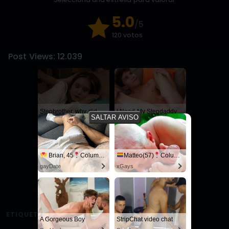
5.0
/5
120 votos
Post Views:
12.039
Stepbrother, why did you show me your dick? Now I want to fuck you with my wet pussy
I Need My Stepdaddy
SALTAR AVISO
RedhandsTube
SayUncle
Brian, 45
Columbus
Matteo(57)
Columbus
gayDate
xGays
Black Slamming A Nerd
Live Cams with Amateur Men
SayUncle
Sexchatters
ETIQUETAS:
#Hermanos
A Gorgeous Boy
StripChat video chat