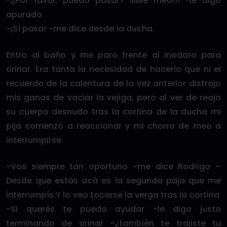
-¿Por favor, puedo pasar? iiiMe meo!!! -le digo
apurado
-¡Sí pasa! -me dice desde la ducha.
Entro al baño y me paro frente al inodoro para
orinar. Era tanta la necesidad de hacerlo que ni el
recuerdo de la calentura de la vez anterior distrajo
mis ganas de vaciar la vejiga, pero al ver de reojo
su cuerpo desnudo tras la cortina de la ducha mi
pija comenzó a reaccionar y mi chorro de meo a
interrumpirse.
-Vos siempre tan oportuno -me dice Rodrigo –
Desde que estás acá es la segunda paja que me
interrumpís.Y lo veo tocarse la verga tras la cortina
-Si querés te puedo ayudar -le digo justo
terminando de orinar -¿también te trajiste tu