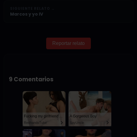
SIGUIENTE RELATO →
Marcos y yo IV
Reportar relato
9 Comentarios
Fucking my girlfriend's hot mommy by mistake
A Gorgeous Boy
RedhandsTube
SayUncle