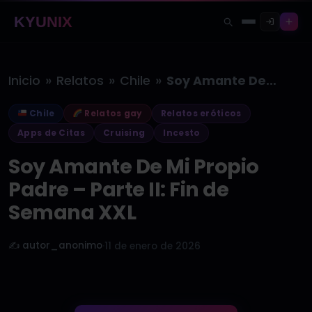
KYUNIX
»
»
»
Inicio
Relatos
Chile
Soy Amante De Mi Propio Padre…
Chile
Relatos gay
Relatos eróticos
Apps de Citas
Cruising
Incesto
Soy Amante De Mi Propio
Padre – Parte II: Fin de
Semana XXL
✍️ autor_anonimo
·
11 de enero de 2026