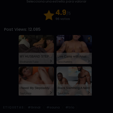
Selecciona una estrella para valorar
4.9
/5
96 votos
Post Views:
12.085
MY HUSBAND STEPSON MISTAKENLY GIVES ME IN THE ASS
Live Cams with Amateur Men
RedhandsTube
Sexchatters
I Need My Stepdaddy
Black Slamming A Nerd
SayUncle
SayUncle
ETIQUETAS:
#Grindr
#sauna
#trío