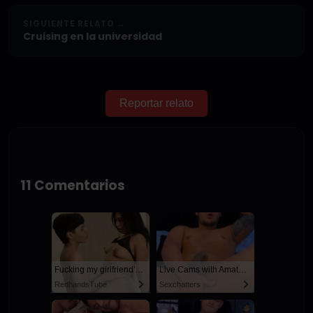
SIGUIENTE RELATO →
Cruising en la universidad
Reportar relato
11 Comentarios
Fucking my girlfriend's hot mommy by mistake
Live Cams with Amateur Men
RedhandsTube
Sexchatters