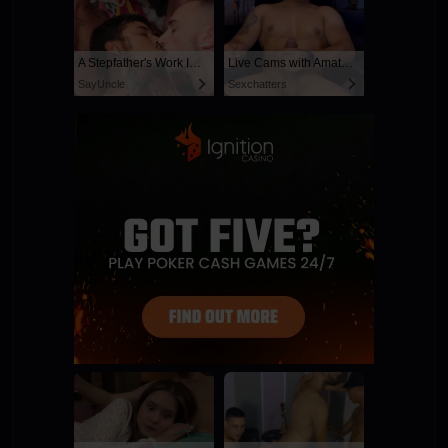
A Stepfather's Work Is Never Done
Live Cams with Amateur Men
SayUncle
Sexchatters