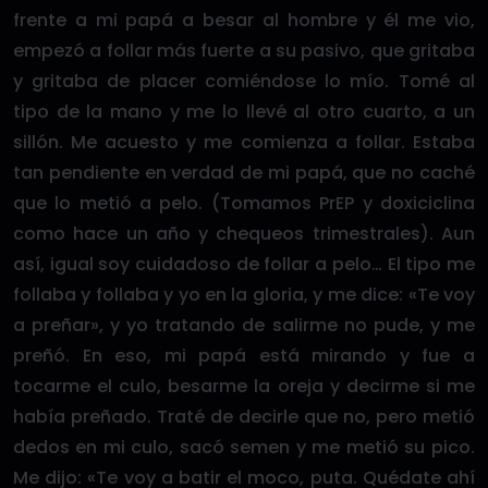
frente a mi papá a besar al hombre y él me vio,
empezó a follar más fuerte a su pasivo, que gritaba
y gritaba de placer comiéndose lo mío. Tomé al
tipo de la mano y me lo llevé al otro cuarto, a un
sillón. Me acuesto y me comienza a follar. Estaba
tan pendiente en verdad de mi papá, que no caché
que lo metió a pelo. (Tomamos PrEP y doxiciclina
como hace un año y chequeos trimestrales). Aun
así, igual soy cuidadoso de follar a pelo… El tipo me
follaba y follaba y yo en la gloria, y me dice: «Te voy
a preñar», y yo tratando de salirme no pude, y me
preñó. En eso, mi papá está mirando y fue a
tocarme el culo, besarme la oreja y decirme si me
había preñado. Traté de decirle que no, pero metió
dedos en mi culo, sacó semen y me metió su pico.
Me dijo: «Te voy a batir el moco, puta. Quédate ahí