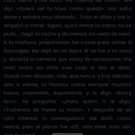
cara fuerte y me besa. Me calenté de nuevo… Me
dijo: «Quiero ver tu hoyo como quedó». Aún salía
leche y estaba muy dilatado… Trajo el dildo y me lo
empezó a meter. Siguió, quiso meter la mano, no se
pudo… Llegó la noche y dormimos sin nada de sexo.
A la mañana, preparamos las cosas para volver a
Rancagua. Me dejó en mi depa, él se fue a su casa
y, durante la semana que estoy de vacaciones, me
metí todos los días, casi todo el día, el dildo.
Quedé bien dilatado, más que nunca, y hoy sábado
vino a verme. Lo hicimos como siempre: muchos
besos, mamadas, espumante, y le digo: «Estoy
listo». Se pregunta: «¿Para qué?». Y le digo:
«Tratemos de meter tu mano». Y después de un
rato intentar, lo conseguimos. Me dolió como
nunca, pero el placer fue ufff, otro nivel, más aún