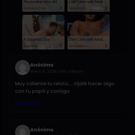
Stepbrother, why did you show me your dick? Now I want to fuck you with my wet pussy
Live Cams with Amateur Men
RedhandsTube
Sexchatters
A Gorgeous Boy
Live Cams with Amateur Men
SayUncle
Sexchatters
Anónimo
enero 11, 2026 a las 3:08 pm
Muy caliente tu relato…. Ojalá hacer algo
con tu papá y contigo
Responder
Anónimo