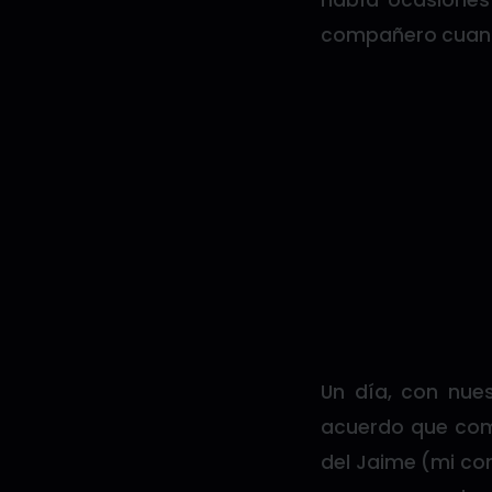
había ocasiones 
compañero cuando
Un día, con nue
acuerdo que comp
del Jaime (mi co