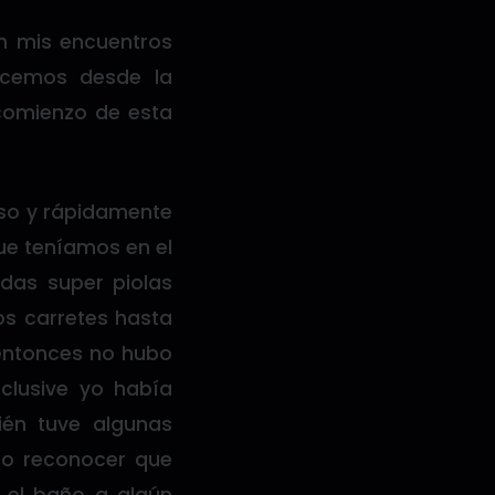
n mis encuentros
ocemos desde la
comienzo de esta
rso y rápidamente
ue teníamos en el
idas super piolas
os carretes hasta
 entonces no hubo
clusive yo había
én tuve algunas
ebo reconocer que