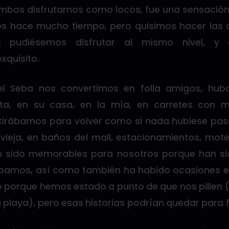
ambos disfrutamos como locos, fue una sensación
 hace mucho tiempo, pero quisimos hacer las
 pudiésemos disfrutar al mismo nivel, y 
quisito.
el Seba nos convertimos en folla amigos, hu
eta, en su casa, en la mía, en carretes con 
rábamos para volver como si nada hubiese pasa
 vieja, en baños del mall, estacionamientos, mote
an sido memorables para nosotros porque han 
ábamos, así como también ha habido ocasiones 
porque hemos estado a punto de que nos pillen 
la playa), pero esas historias podrían quedar para f