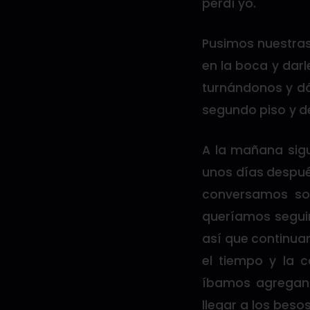
perdí yo.
Pusimos nuestras 
en la boca y darl
turnándonos y d
segundo piso y d
A la mañana sig
unos días después
conversamos so
queríamos seguir
así que continua
el tiempo y la 
íbamos agregand
llegar a los bes