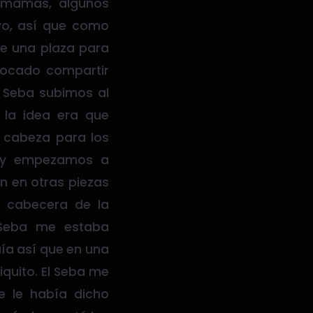
s mamás, algunos
 yo, así que como
e una plaza para
tocado compartir
l Seba subimos al
 la idea era que
 cabeza para los
o y empezamos a
n en otras piezas
 cabecera de la
Seba me estaba
uía así que en una
piquito. El Seba me
e le había dicho