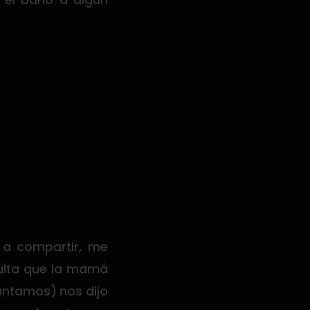
n el baño a algún
 a compartir, me
sulta que la mamá
untamos) nos dijo