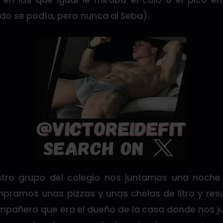
en las que igual le miraba el culo o el pico e
 se podía, pero nunca al Seba).
stro grupo del colegio nos juntamos una noche
ramos unas pizzas y unas chelas de litro y re
mpañero que era el dueño de la casa donde nos j