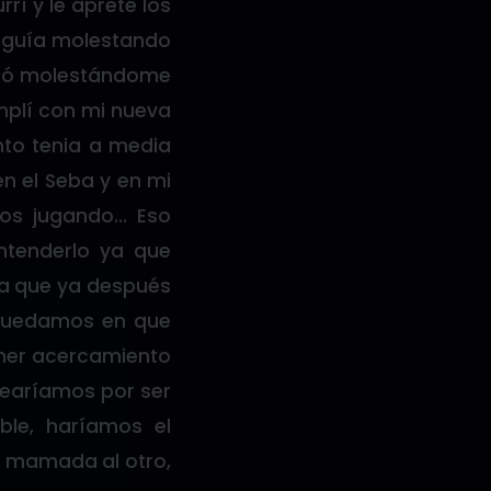
í y le apreté los
seguía molestando
tinuó molestándome
mplí con mi nueva
nto tenia a media
n el Seba y en mi
os jugando… Eso
entenderlo ya que
ta que ya después
 quedamos en que
imer acercamiento
learíamos por ser
ible, haríamos el
na mamada al otro,