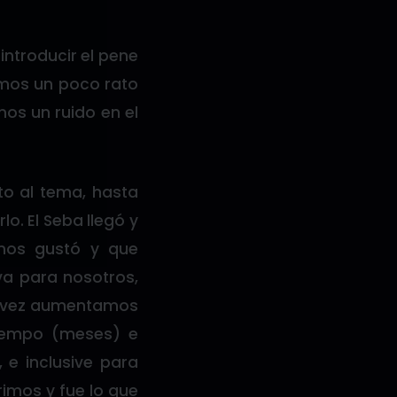
introducir el pene
vimos un poco rato
s un ruido en el
o al tema, hasta
o. El Seba llegó y
nos gustó y que
va para nosotros,
ta vez aumentamos
tiempo (meses) e
e inclusive para
imos y fue lo que