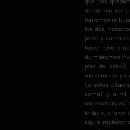
que nos quedemo
decidieron irse 
teníamos re bue
los dos, nosotr
pieza y cama así
tercer piso y n
durmiéramos inv
pies del Seba)
molestarnos y a 
(a estas altur
cama) y a mí 
molestando, así q
le dije que la cor
siguió molestan