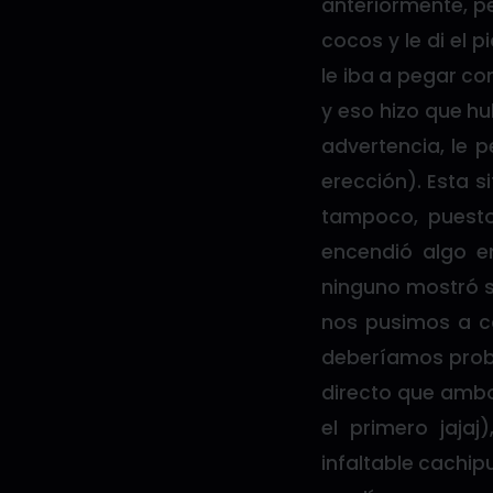
anteriormente, p
cocos y le di el
le iba a pegar co
y eso hizo que h
advertencia, le 
erección). Esta 
tampoco, puest
encendió algo en
ninguno mostró s
nos pusimos a c
deberíamos proba
directo que ambo
el primero jajaj
infaltable cachip