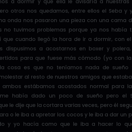
s a dormir y que ella le avisaría a nuestra
pero otros nos quedamos, entre ellos el Seba y
na onda nos pasaron una pieza con una cama d
os no tuvimos problemas porque ya nos había 
 que cuando llegó la hora de ir a dormir, con e
os dispusimos a acostarnos en boxer y polera,
ertidos para que fuese más cómodo (yo con la
, la cosa es que no teníamos nada de sueñ
molestar al resto de nuestros amigos que estaba
as ambos estábamos acostados normal para la
me había dado un poco de sueño pero el 
ue le dije que la cortara varias veces, pero él seg
tara o le iba a apretar los cocos y le iba a dar un 
do y yo hacía como que le iba a hacer lo qu