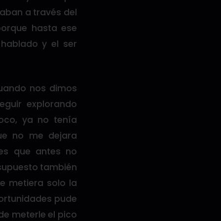
aban a través del
porque hasta ese
hablado y el ser
cuando nos dimos
guir explorando
oco, ya no tenía
ue no me dejara
es que antes no
 supuesto también
e metiera solo la
portunidades pude
de meterle el pico