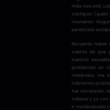
más nos unió. La
cachipun (quien
momento ninguno
penetrado estaba
Recuerdo haber 
cuenta de que 
nuestra sexuali
problemas en c
metérselo, me 
habíamos probado
fue escalando, e
cabeza y yo con 
ir metiéndosela c