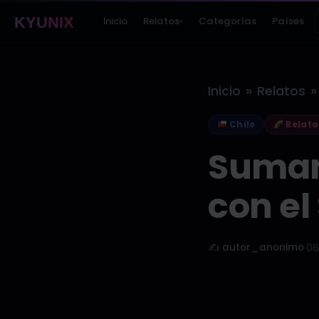
KYUNIX
Inicio
Relatos
Categorías
Países
▾
»
»
Inicio
Relatos
Chile
Relato
Suman
con el
✍️ autor_anonimo
·
06