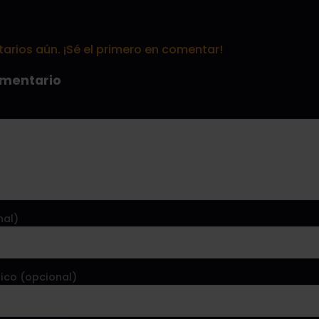
rios aún. ¡Sé el primero en comentar!
omentario
nal)
ico (opcional)