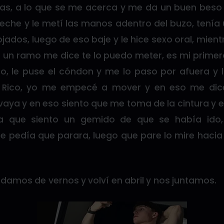
as, a lo que se me acerca y me da un buen bes
veche y le metí las manos adentro del buzo, tenía
ados, luego de eso baje y le hice sexo oral, mien
 un ramo me dice te lo puedo meter, es mi primera
, le puse el cóndon y me lo paso por afuera y
n Rico, yo me empecé a mover y en eso me dice 
aya y en eso siento que me toma de la cintura y 
a que siento un gemido de que se había ido, 
pedía que parara, luego que pare lo mire hacia
damos de vernos y volví en abril y nos juntamos.