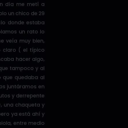
 un día me metí a
blo un chico de 29
icio donde estaba
blamos un rato lo
se veía muy bien,
claro ( el típico
incaba hacer algo,
o que tampoco y al
io que quedaba al
nos juntáramos en
utos y derrepente
), una chaqueta y
pero ya está ahí y
piola, entre medio