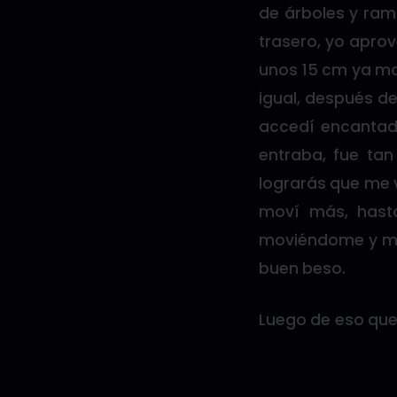
de árboles y ram
trasero, yo apro
unos 15 cm ya moj
igual, después de
accedí encantado
entraba, fue ta
lograrás que me v
moví más, hast
moviéndome y me 
buen beso.
Luego de eso que