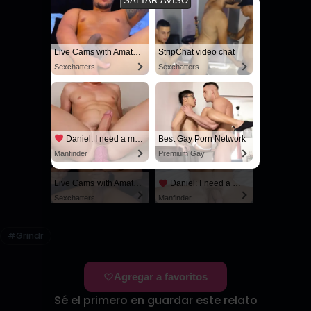
SALTAR AVISO
Live Cams with Amateur Men
StripChat video chat
Sexchatters
Sexchatters
Black Slamming A Nerd
I Need My Stepdaddy
SayUncle
SayUncle
Daniel: I need a man for a spicy night...
Best Gay Porn Network
Manfinder
Premium Gay
Live Cams with Amateur Men
Daniel: I need a man for a spicy night...
Sexchatters
Manfinder
#Grindr
Agregar a favoritos
Sé el primero en guardar este relato