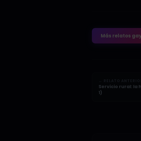
Más relatos ga
← RELATO ANTERIO
Servicio rural: la
1)