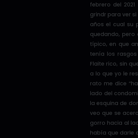
febrero del 2021
grindr para ver s
años el cual su 
quedando, pero d
típico, en que a
tenía los rasgos
Flaite rico, sin 
a lo que yo le re
rato me dice “ha
lado del condomi
la esquina de do
veo que se acerc
gorro hacia al la
había que darle c