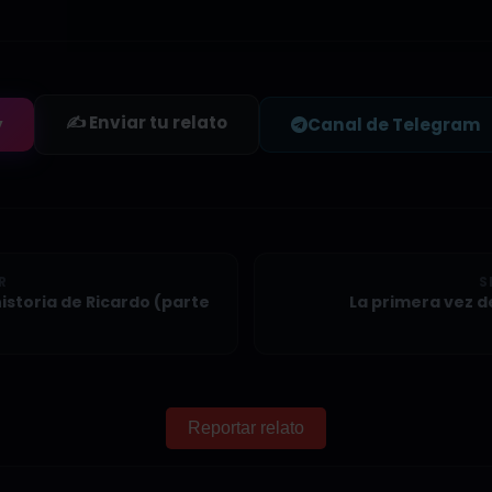
✍️ Enviar tu relato
y
Canal de Telegram
R
S
 historia de Ricardo (parte
La primera vez de
Reportar relato