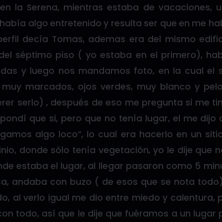
 en la Serena, mientras estaba de vacaciones,
i había algo entretenido y resulta ser que en me ha
perfil decía Tomas, ademas era del mismo edif
el séptimo piso ( yo estaba en el primero), ha
ndas y luego nos mandamos foto, en la cual el 
 muy marcados, ojos verdes, muy blanco y pelo 
querer serlo) , después de eso me pregunta si me t
spondí que si, pero que no tenía lugar, el me dij
gamos algo loco”, lo cual era hacerlo en un sit
nio, donde sólo tenía vegetación, yo le dije que 
nde estaba el lugar, al llegar pasaron como 5 min
a, andaba con buzo ( de esos que se nota todo
do, al verlo igual me dio entre miedo y calentura, 
on todo, así que le dije que fuéramos a un lugar 