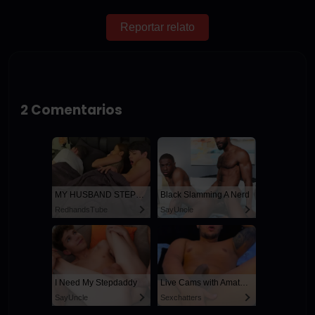
Reportar relato
2 Comentarios
MY HUSBAND STEPSON MISTAKENLY GIVES ME IN THE ASS
Black Slamming A Nerd
RedhandsTube
SayUncle
I Need My Stepdaddy
Live Cams with Amateur Men
SayUncle
Sexchatters