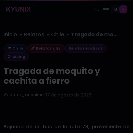
KYUNIX
»
»
»
Inicio
Relatos
Chile
Tragada de moquito y cachita a…
Chile
Relatos gay
Relatos eróticos
Cruising
Tragada de moquito y
cachita a fierro
✍️ autor_anonimo
·
07 de agosto de 2025
Bajando de un bus de la ruta 78, proveniente de