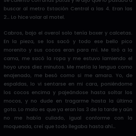
se calentó con unas putas y le dijo que lo pasaba a
buscar al metro Estación Central a las 4. Eran las
2… Lo hice volar al motel.
Cabros, bajo el overol solo tenía boxer y calcetas.
En la pieza, se los sacó y todo ese bello pico
morenito y sus cocos eran para mí. Me tiró a la
cama, me sacó la ropa y me estuvo lamiendo el
hoyo unos diez minutos. Me metía la lengua como
enajenado, me besó como si me amara. Yo, de
espaldas, lo vi sentarse en mi cara, poniéndome
los cocos encima y pajeándose hasta soltar los
mocos, y no dude en tragarme hasta la última
gota. Lo malo es que ya eran las 3 de la tarde y aún
no me había culiado, igual conforme con la
moqueada, creí que todo llegaba hasta ahí…