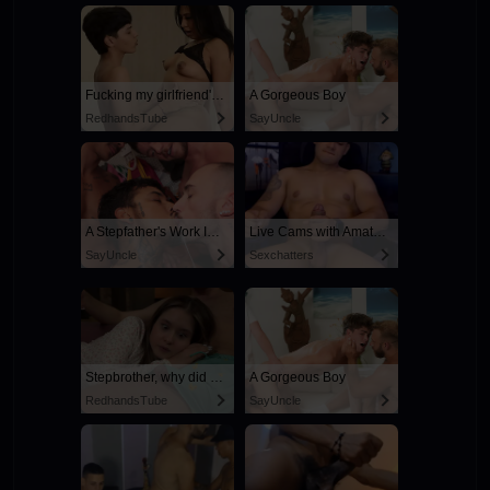
Fucking my girlfriend's hot mommy by mistake
A Gorgeous Boy
RedhandsTube
SayUncle
A Stepfather's Work Is Never Done
Live Cams with Amateur Men
SayUncle
Sexchatters
Stepbrother, why did you show me your dick? Now I want to fuck you with my wet pussy
A Gorgeous Boy
RedhandsTube
SayUncle