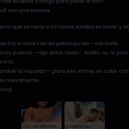
 me acuesto contigo para pasar el frio?
í con una sonrisa.
ento que se mete a mi cama; estaba en boxer y sin
s frio si estai casi en pelota po wn —me burlé.
 mas poleras —dijo entre risas—. Nuñéz no te pasí
l frío.
andole la espalda —,para eso entras en calor con
ada nuevamente.
urlai.
Live Cams with Amateur Men
A Gorgeous Boy