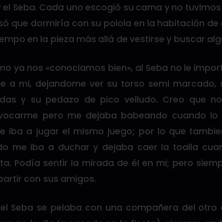
 el Seba. Cada uno escogió su cama y no tuvimos
só que dormiría con su polola en la habitación de e
empo en la pieza más allá de vestirse y buscar al
 ya nos «conociamos bien», al Seba no le impo
e a mi, dejandome ver su torso semi marcado, s
udas y su pedazo de pico velludo. Creo que no
ovocarme pero me dejaba babeando cuando lo 
 e iba a jugar el mismo juego; por lo que tamb
ndo me iba a duchar y dejaba caer la toalla cu
ta. Podía sentir la mirada de él en mi; pero siem
artir con sus amigos.
 el Seba se pelaba con una compañera del otro