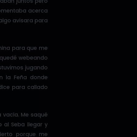
daban juntos pero
 comentaba acerca
 algo avisara para
 mina para que me
me quedé webeando
Estuvimos jugando
on la Feña donde
ice para callado
a vacia. Me saqué
 al Seba llegar y
ierto porque me