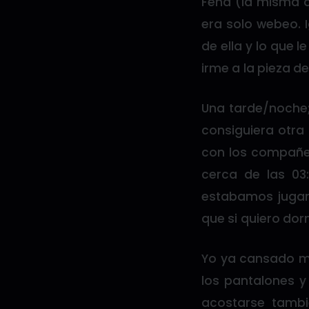
Feña (la misma q
era solo webeo. 
de ella y lo que 
irme a la pieza 
Una tarde/noche;
consiguiera otra
con los compañer
cerca de las 03
estabamos jugan
que si quiero dorm
Yo ya cansado me
los pantalones y
acostarse tamb