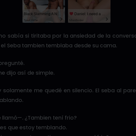
Black Slamming A Nerd
Daniel: I need a man for a spicy night...
SayUncle
Manfinder
o sabía si tiritaba por la ansiedad de la conversa
o el Seba tambien temblaba desde su cama.
regunté.
 dijo así de simple.
 solamente me quedé en silencio. El seba al pare
hablando.
lamó—. ¿Tambien tení frio?
d es que estoy temblando.