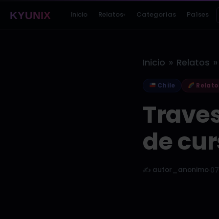
KYUNIX
Inicio
Relatos
Categorías
Países
▾
»
»
Inicio
Relatos
Chile
Relato
Trave
de cur
✍️ autor_anonimo
·
07