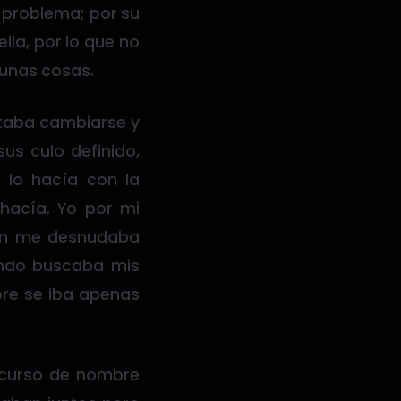
 problema; por su
lla, por lo que no
gunas cosas.
rtaba cambiarse y
us culo definido,
 lo hacía con la
hacía. Yo por mi
ien me desnudaba
ando buscaba mis
pre se iba apenas
 curso de nombre