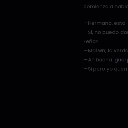
comienza a habla
—Hermano, estai 
—Si, no puedo do
Feña?
—Mal wn; la verd
—Ah buena igual p
—Si pero yo quer