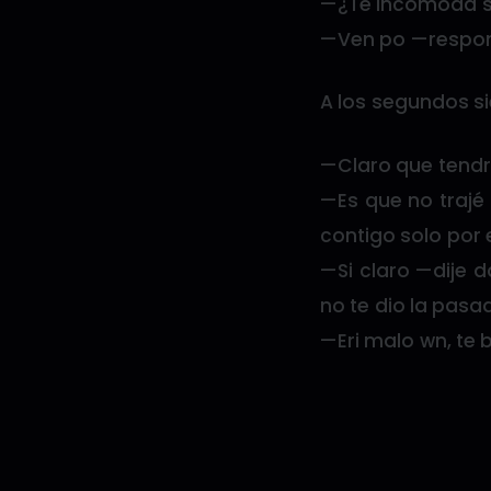
—¿Te incomoda si
—Ven po —respond
A los segundos si
—Claro que tendra
—Es que no trajé
contigo solo por e
—Si claro —dije d
no te dio la pas
—Eri malo wn, te b