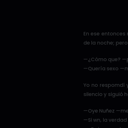
En ese entonces n
de la noche; per
—¿Cómo que? —p
—Quería sexo —me
Yo no respomdí y
silencio y siguió 
—Oye Nuñez —me l
—Si wn, la verda