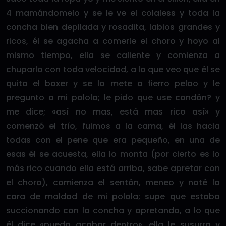
4 mamándomelo y se le ve el colaless y toda la
concha bien depilada y rosadita, labios grandes y
ricos, él se agacha a comerle el choro y hoyo al
mismo tiempo, ella se caliente y comienza a
chuparlo con toda velocidad, a lo que veo que él se
quita el boxer y se lo mete a fierro pelao y le
pregunto a mi polola; le pido que use condón? y
me dice; «así no mas, está mas rico así» y
comenzó el trío, fuimos a la cama, él las hacia
todas con el pene que era pequeño, en una de
esas él se acuesta, ella lo monta (por cierto es lo
más rico cuando ella está arriba, sabe apretar con
el choro), comienza el sentón, meneo y noté la
cara de maldad de mi polola; supe que estaba
succionando con la concha y apretando, a lo que
él dice «puedo acabar dentro», ella le susurra y