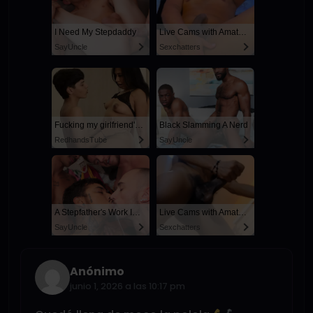
I Need My Stepdaddy
Live Cams with Amateur Men
SayUncle
Sexchatters
Fucking my girlfriend's hot mommy by mistake
Black Slamming A Nerd
RedhandsTube
SayUncle
A Stepfather's Work Is Never Done
Live Cams with Amateur Men
SayUncle
Sexchatters
Anónimo
junio 1, 2026 a las 10:17 pm