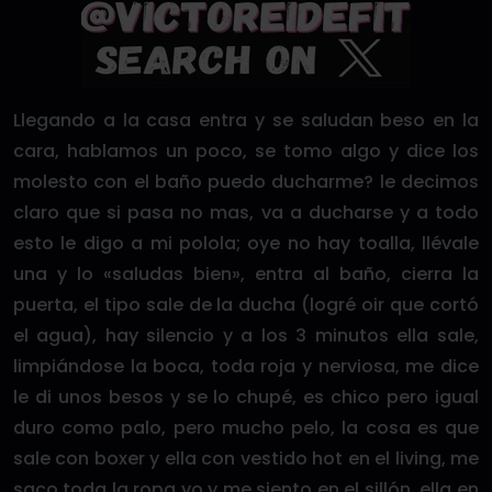
Llegando a la casa entra y se saludan beso en la
cara, hablamos un poco, se tomo algo y dice los
molesto con el baño puedo ducharme? le decimos
claro que si pasa no mas, va a ducharse y a todo
esto le digo a mi polola; oye no hay toalla, llévale
una y lo «saludas bien», entra al baño, cierra la
puerta, el tipo sale de la ducha (logré oir que cortó
el agua), hay silencio y a los 3 minutos ella sale,
limpiándose la boca, toda roja y nerviosa, me dice
le di unos besos y se lo chupé, es chico pero igual
duro como palo, pero mucho pelo, la cosa es que
sale con boxer y ella con vestido hot en el living, me
saco toda la ropa yo y me siento en el sillón, ella en