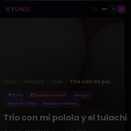
KYUNIX
»
»
»
Inicio
Relatos
Chile
Trio con mi polola y el…
Chile
Relatos hetero
Amigos
Apps de Citas
Relatos eróticos
Trio con mi polola y el tulachi