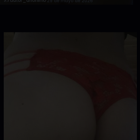
✍️ autor_anonimo
·
29 de mayo de 2026