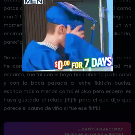
patas arriba y me empezó a culiar. Seguí así como
con 2 tipos más con la misma mecánica. Llegó un
momento en que le empezaron a dar a un wn
encima mio mientras me estaban culiando,
parecía fantasía griega la wea.
De verdad, ha sido de las pocas veces que no me
he corrido haciendo de pasivo y la verdad me
encantó, me fui con el hoyo bien abierto pa la casa
y con la boca pasada a leche fkkfkfn bucha,
escribo más o menos como el pico pero espero les
haya gustado el relato jflfjfk para el que dijo que
parece el sauna de viña si fue ese fklfkf
← CAPÍTULO ANTERIOR
Twink en el sauna – Parte I