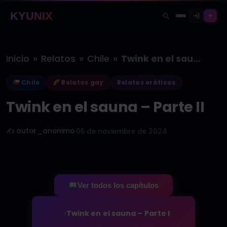
KYUNIX
»
»
»
Inicio
Relatos
Chile
Twink en el sauna – Parte…
Chile
Relatos gay
Relatos eróticos
Twink en el sauna – Parte II
✍️ autor_anonimo
·
05 de noviembre de 2024
Ver todos los capítulos
Twink en el sauna – Parte I
1