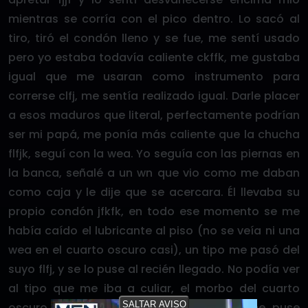
mientras se corría con el pico dentro. Lo sacó al
tiro, tiró el condón lleno y se fue, me sentí usado
pero yo estaba todavía caliente ckffk, me gustaba
igual que me usaran como instrumento para
correrse clfj, me sentía realizado igual. Darle placer
a esos maduros que literal, perfectamente podrían
ser mi papá, me ponía más caliente que la chucha
flfjk, seguí con la wea. Yo seguía con las piernas en
la banca, señalé a un wn que vio como me daban
como caja y le dije que se acercara. Él llevaba su
propio condón jfkfk, en todo ese momento se me
había caído el lubricante al piso (no se veía ni una
wea en el cuarto oscuro casi), un tipo me pasó del
suyo flfj, y se lo puse al recién llegado. No podía ver
al tipo que me iba a culiar, el morbo del cuarto
SALTAR AVISO
oscuro es así glcjf, me dio lo mismo, me puse