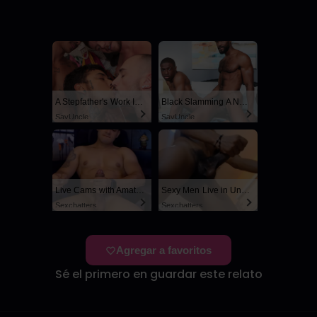
3
A Stepfather's Work Is Never Done
Black Slamming A Nerd
SayUncle
SayUncle
Live Cams with Amateur Men
Sexy Men Live in United States
Sexchatters
Sexchatters
Agregar a favoritos
Sé el primero en guardar este relato