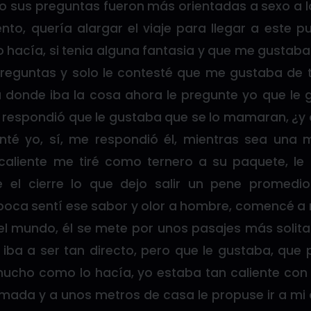
no sus preguntas fueron más orientadas a sexo a 
nto, quería alargar el viaje para llegar a este 
 hacía, si tenia alguna fantasia y que me gustaba
reguntas y solo le contesté que me gustaba de t
donde iba la cosa ahora le pregunte yo que le g
e respondió que le gustaba que se lo mamaran, ¿y 
té yo, sí, me respondió él, mientras sea un
 caliente me tiré como ternero a su paquete, le 
e el cierre lo que dejo salir un pene promedi
i boca sentí ese sabor y olor a hombre, comencé 
el mundo, él se mete por unos pasajes más solita
iba a ser tan directo, pero que le gustaba, que p
mucho como lo hacía, yo estaba tan caliente co
ada y a unos metros de casa le propuse ir a mi