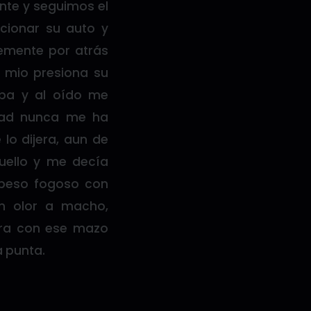
ente y seguimos el
acionar su auto y
temente por atrás
s mio presiona su
aba y al oído me
rdad nunca me ha
o dijera, aun de
uello y me decía
n beso fogoso con
n olor a macho,
ra con ese mazo
a punta.