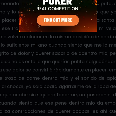
lmeando mi trasero y tratándome como su puta, 
no y lo masajeaba queriendo entrar a lo que yo
lacer y le suplico que ya lo metiera, era tanta
r ese trozo de carne dentro mio, saqué de mi vel
 me volví a colocar en la misma posición de perrito
 lo suficiente mi ano cuando siento que me lo me
rito de dolor y querer sacarlo de adentro mio, p
 dice no es esto lo que querías putita nalgueánd
a ese dolor se convirtió rápidamente en placer, 
se trozo de carne dentro mio y el sonido de ap
 al chocar, yo solo podía agarrarme de la ropa d
to que acabe sin siquiera tocarme, no pasaron ni 
uando siento que ese pene dentro mio da emb
aliza contracciones de querer acabar, es ahí c