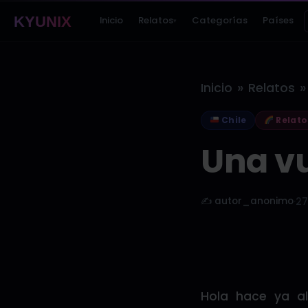
KYUNIX
Inicio
Relatos
Categorías
Países
▾
»
»
Inicio
Relatos
Chile
Relato
Una vu
✍️ autor_anonimo
·
27
Hola hace ya al