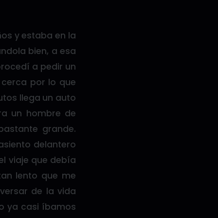
os y estaba en la
ndola bien, a esa
procedí a pedir un
e cerca por lo que
utos llega un auto
era un hombre de
bastante grande.
asiento delantero
el viaje que debía
tan lento que me
versar de la vida
do ya casi íbamos