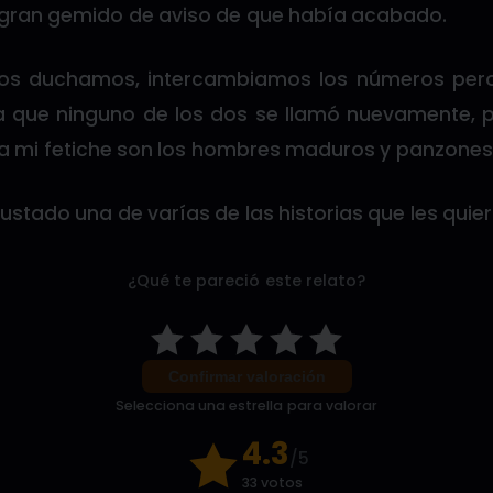
 gran gemido de aviso de que había acabado.
nos duchamos, intercambiamos los números per
a que ninguno de los dos se llamó nuevamente, 
a mi fetiche son los hombres maduros y panzones
ustado una de varías de las historias que les quier
¿Qué te pareció este relato?
Confirmar valoración
Selecciona una estrella para valorar
4.3
/5
33 votos