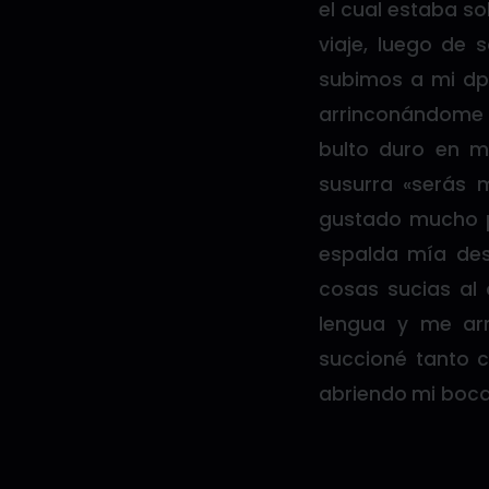
el cual estaba so
viaje, luego de 
subimos a mi dpt
arrinconándome c
bulto duro en m
susurra «serás 
gustado mucho p
espalda mía des
cosas sucias al 
lengua y me ar
succioné tanto
abriendo mi boca