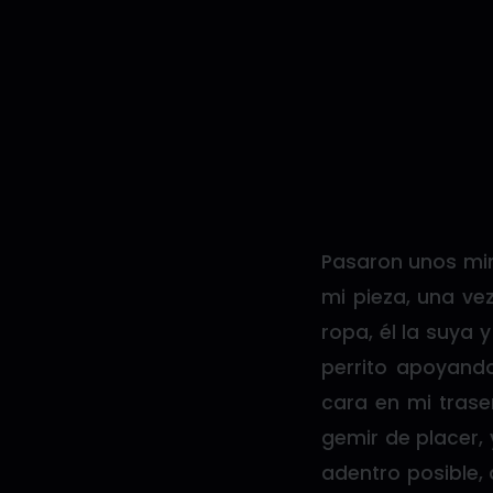
Pasaron unos min
mi pieza, una vez
ropa, él la suya
perrito apoyand
cara en mi tras
gemir de placer,
adentro posible,