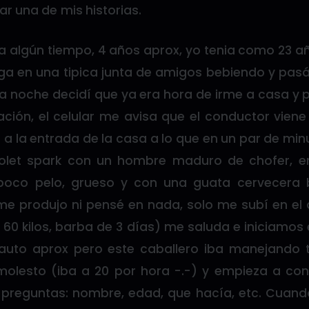
r una de mis historias.
a algún tiempo, 4 años aprox, yo tenia como 23 añ
a en una tipica junta de amigos bebiendo y pasá
 la noche decidí que ya era hora de irme a casa y 
ación, el celular me avisa que el conductor vien
 a la entrada de la casa a lo que en un par de min
vrolet spark con un hombre maduro de chofer, 
poco pelo, grueso y con una guata cervecera 
me produjo ni pensé en nada, solo me subí en el 
3, 60 kilos, barba de 3 días) me saluda e iniciamos 
 auto aprox pero este caballero iba manejando 
 molesto (iba a 20 por hora -.-) y empieza a con
 preguntas: nombre, edad, que hacía, etc. Cuan