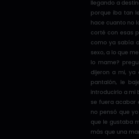
llegando a desti
porque iba tan le
hace cuanto no lo
corté con esas p
como ya sabía a 
sexo, a lo que m
lo mame? pregun
dijeron a mi, ya
pantalón, le baj
introducirlo a m
se fuera acabar 
no pensó que yo 
que le gustaba 
más que una mam