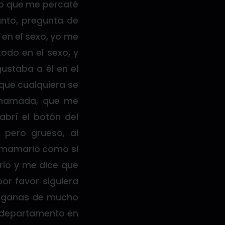
lo que me percaté
punto, pregunta de
 en el sexo, yo me
odo en el sexo, y
ustaba a él en el
que cualquiera se
a mamada, que me
abrí el botón del
o pero grueso, al
a mamarlo como si
rio y me dice que
or favor siguiera
n ganas de mucho
 departamento en