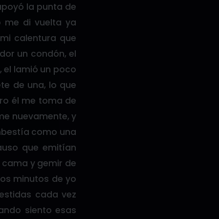
apoyó la punta de
 me di vuelta ya
 mi calentura que
ador un condón, el
, el lamió un poco
te de una, lo que
ero él me toma de
ome nuevamente, y
embestía como una
lauso que emitían
e cama y gemir de
dos minutos de yo
estidas cada vez
uando siento esas