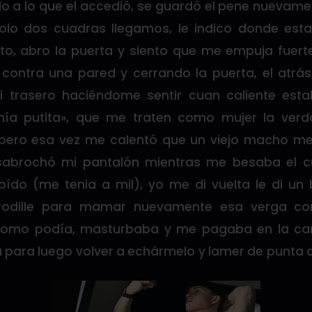
lo a lo que el accedió, se guardó el pene nuevam
solo dos cuadras llegamos, le indico donde est
o, abro la puerta y siento que me empuja fuer
ontra una pared y cerrando la puerta, el atrá
i trasero haciéndome sentir cuan caliente est
mía putita», que me traten como mujer la ve
ero esa vez me calentó que un viejo macho me l
abrochó mi pantalón mientras me besaba el c
oído (me tenia a mil), yo me di vuelta le di u
rodille para mamar nuevamente esa verga co
 como podía, masturbaba y me pagaba en la ca
 para luego volver a echármelo y lamer de punta 