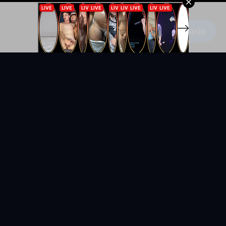
Escribe un comentario
KYUNIX
La comunidad de relatos eróticos en español.
RELATOS
EXPLORAR
Todos los relatos
Categorías