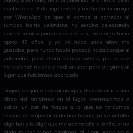
barba, buen culo, no mal parecido, eran las 11 de la
noche de un 19 de septiembre y me habla un amigo
por WhatsApp de que si vamos a carretiar al
famoso barrio bellavista. Yo estaba celebrando
con mi familia pero me animé a ir, mi amigo tenía
aprox 40 años, y ya de hace unos años me
gustaba, pero nunca había pasado nada porque el
pololeaba, pero ahora estaba soltero, por lo que
no lo pensé mucho y pedí un uber para dirigirme al
lugar que habíamos acordado
Llegué, me junté con mi amigo y decidimos ir a una
disco del ambiente en el lugar, comenzamos a
bailar, un par de tragos a lo que no tardamos
mucho en empezar a darnos besos, yo ya estaba
algo hot y le digo que me acompañe al baño, él no
dudo mucho y nos dirigimos al lugar, entro yo a