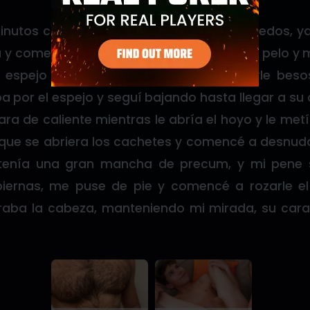
nutos comiéndole el culo y metiéndole dedos, ya 
 y comenzamos a besarnos, lo agarré del pelo 
 al espejo del lavamanos, comencé a darle beso
a por el espejo y seguí bajando hasta llegar a su 
ara de caliente mientras le abría el hoyo y le met
que se abriera los cachetes y comencé a desnu
 tenía una gran mancha de precum, y mi pene s
iernas, me puse de pie y comencé a rozarle el
raba la cabeza, manteniendo mi mirada, su cara