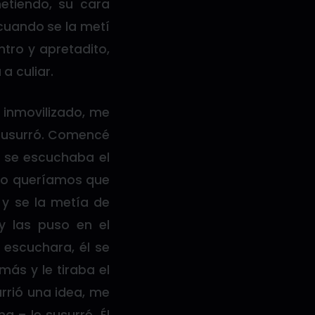
etiendo, su cara
 cuando se la metí
ntro y apretadito,
a culiar.
 inmovilizado, me
 susurró. Comencé
 se escuchaba el
 no queríamos que
 y se la metía de
y las puso en el
 escuchara, él se
ás y le tiraba el
rrió una idea, me
 – le susurré. Él