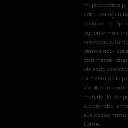
mi pico tiraba p
calor del agua m
cuando me fijé 
aguanté más, me 
provocado, tanto
demasiado calie
totalmente lamp
pidiendo atención
la menta de la p
vía libre a come
meterle la leng
succionaba, empu
sus cocos hasta 
fuerte.