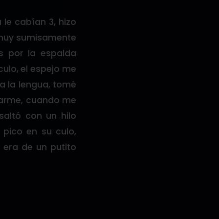
le cabían 3, hizo
y muy sumisamente
s por la espalda
culo, el espejo me
ía la lengua, tomé
darme, cuando me
altó con un hilo
 pico en su culo,
 era de un putito