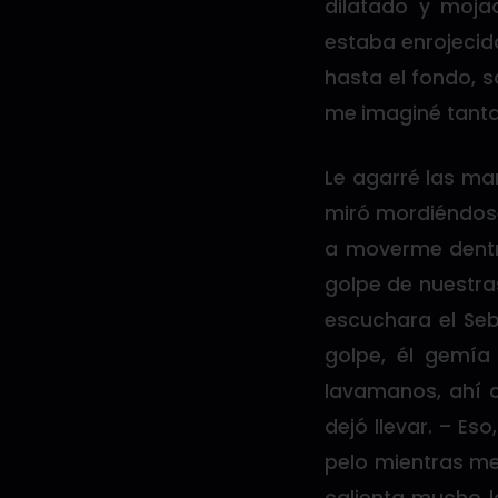
dilatado y moja
estaba enrojecida
hasta el fondo, s
me imaginé tanta
Le agarré las ma
miró mordiéndose
a moverme dentr
golpe de nuestra
escuchara el Seb
golpe, él gemía
lavamanos, ahí c
dejó llevar. – E
pelo mientras me
calienta mucho l