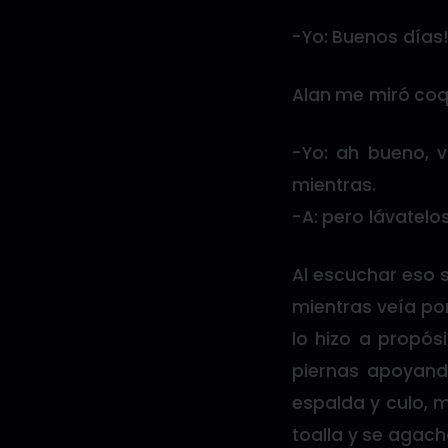
-Yo: Buenos días!
Alan me miró coq
-Yo: ah bueno, v
mientras.
-A: pero lávatel
Al escuchar eso 
mientras veía por 
lo hizo a propós
piernas apoyand
espalda y culo, 
toalla y se agac