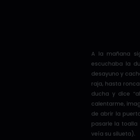
A la mañana sig
escuchaba la duc
desayuno y cacha
raja, hasta ronca
ducha y dice “a
calentarme, imag
de abrir la puer
pasarle la toall
veía su silueta).