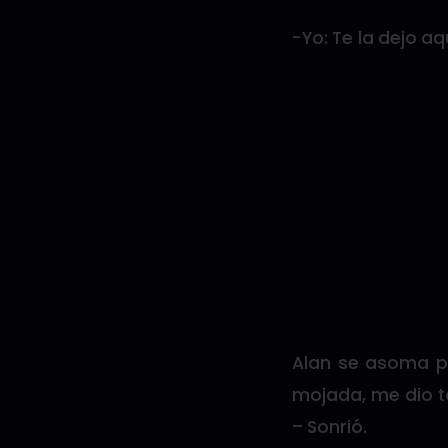
-Yo: Te la dejo a
Alan se asoma po
mojada, me dio t
– Sonrió.