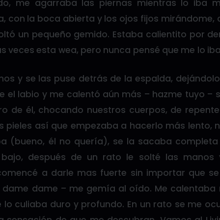
do, me agarraba las piernas mientras lo iba m
, con la boca abierta y los ojos fijos mirándome,
oltó un pequeño gemido. Estaba calientito por de
s veces esta wea, pero nunca pensé que me lo iba 
nos y se las puse detrás de la espalda, dejándolo
 el labio y me calentó aún más – hazme tuyo –
o de él, chocando nuestros cuerpos, de repente
s pieles así que empezaba a hacerlo más lento,
a (bueno, él no quería), se la sacaba completa
 bajo, después de un rato le solté las manos 
omencé a darle mas fuerte sin importar que se
so, dame dame – me gemía al oído. Me calentaba m
 lo culiaba duro y profundo. En un rato se me ocu
a sensación de que me descubran. Vamos al Living