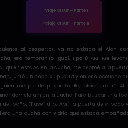
Viaje al sur – Parte I
1
Viaje al sur – Parte II
2
uiente al despertar, ya no estaba el Alan con
ha, era tempranito igual, tipo 8 AM. Me levan
r quién estaba en la ducha, me asomé a la puerta
ndo, junté un poco su puerta y en eso escucho al
lguien me puede pasar toalla, olvidé traer”. A
inándomelo ahí en la ducha. Fui a buscar una toal
ta del baño, “Pase” dijo. Abrí la puerta de a poc
a (era una ducha con vidrio que estaba empañado