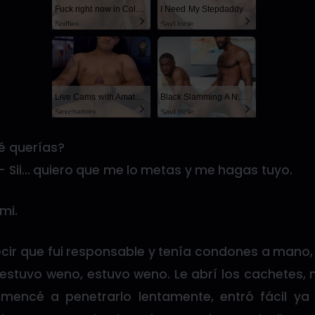
Fuck right now in Columbus
I Need My Stepdaddy
Sniffies
SayUncle
Live Cams with Amateur Men
Black Slamming A Nerd
Sexchatters
SayUncle
ué querías?
- Sii… quiero que me lo metas y me hagas tuyo.
mi.
cir que fui responsable y tenía condones a mano, 
 estuvo weno, estuvo weno. Le abrí los cachetes,
omencé a penetrarlo lentamente, entró fácil ya