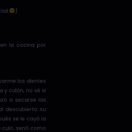
cial
)
 en la cocina por
varme los dientes
o y culón, no sé si
nzó a secarse las
l descubierto su
pués se le cayó la
 culo, sentí como