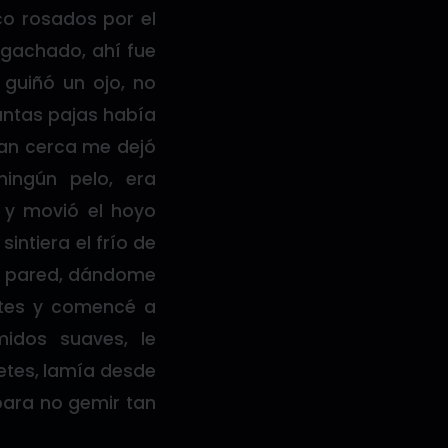
co rosados por el
agachado, ahí fue
guiñó un ojo, no
antas pajas había
tan cerca me dejó
ningún pelo, era
 y movió el hoyo
intiera el frío de
la pared, dándome
hetes y comencé a
midos suaves, le
etes, lamía desde
para no gemir tan