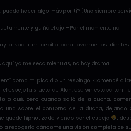
, puedo hacer algo más por ti? (Uno siempre servi
uetamente y guiñó el ojo – Por el momento no
oy a sacar mi cepillo para lavarme los dientes
os aquí yo me seco mientras, no hay drama
sentí como mi pico dio un respingo. Comencé a la
el espejo la silueta de Alan, ese wn estaba tan ric
ito o qué, pero cuando salió de la ducha, come
o una sobre el contorno de la ducha, dejando a
me quedé hipnotizado viendo por el espejo
, des
hó a recogerla dándome una visión completa de su