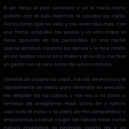
El wn tenía el pico semiduro y yo le hacía harta
presión con el culo mientras le sacaba las cejas.
Hacía como que no veía y me acercaba más, con
una mano ocupaba las pinzas y la otra mano la
tenía apoyado en sus pectorales. En una caché
que no estaban mirando los demás y le hice cariño
en las tetillas con la otra mano y él se rió y me hice
un gesto con la cara como de «ya po córtala».
Terminé de sacarle las cejas, me salí de encima y él
rápidamente se sienta para disimular su erección.
Me despido de los cabros y me voy a mi pieza a
terminar de arreglarme. Pasó como 1hr y fuimos
casi todo el curso a la pieza de mis compañeras y
empezamos a tomar y jugar las típicas weas como
cultura chupística, la pirámide, cuarto rey y yo