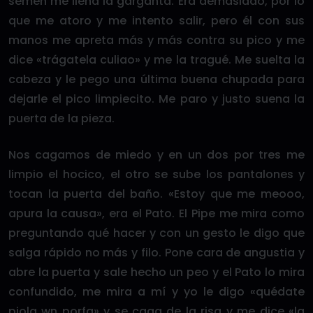
semen me llena la garganta. Era demasiado, por lo
que me atoro y me intento salir, pero él con sus
manos me apreta más y más contra su pico y me
dice «trágatela culiao» y me la tragué. Me suelta la
cabeza y le pego una última buena chupada para
dejarle el pico limpiecito. Me paro y justo suena la
puerta de la pieza.
Nos cagamos de miedo y en un dos por tres me
limpio el hocico, el otro se sube los pantalones y
tocan la puerta del baño. «Estoy que me meooo,
apura la causa», era el Pato. El Pipe me mira como
preguntando qué hacer y con un gesto le digo que
salga rápido no más y filo. Pone cara de angustia y
abre la puerta y sale hecho un peo y el Pato lo mira
confundido, me mira a mí y yo le digo «quédate
piola wn porfa» y se caga de la risa y me dice «la