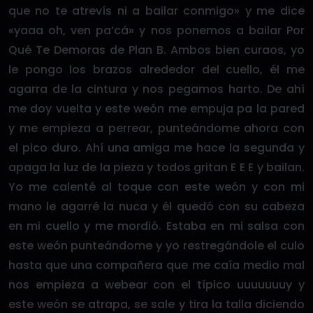
que no te atrevís ni a bailar conmigo» y me dice
«yaaa oh, ven pa’cá» y nos ponemos a bailar Por
Qué Te Demoras de Plan B. Ambos bien curaos, yo
le pongo los brazos alrededor del cuello, él me
agarra de la cintura y nos pegamos harto. De ahí
me doy vuelta y este weón me empuja pa la pared
y me empieza a perrear, punteándome ahora con
el pico duro. Ahí una amiga me hace la segunda y
apaga la luz de la pieza y todos gritan E E E y bailan.
Yo me calenté al toque con este weón y con mi
mano le agarré la nuca y él quedó con su cabeza
en mi cuello y me mordió. Estaba en mi salsa con
este weón punteándome y yo restregándole el culo
hasta que una compañera que me caía medio mal
nos empieza a webear con el típico uuuuuuuy y
este weón se atrapa, se sale y tira la talla diciendo