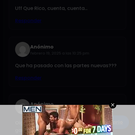
Uff Que Rico, cuenta, cuenta…
Responder
Anónimo
febrero 19, 2025 a las 10:25 pm
Que ha pasado con las partes nuevas???
Responder
Anónimo
abril 8, 2026 a las 3:09 pm
Escribe un comentario
Oiga, siga y cuente más que quedaron
ganas…