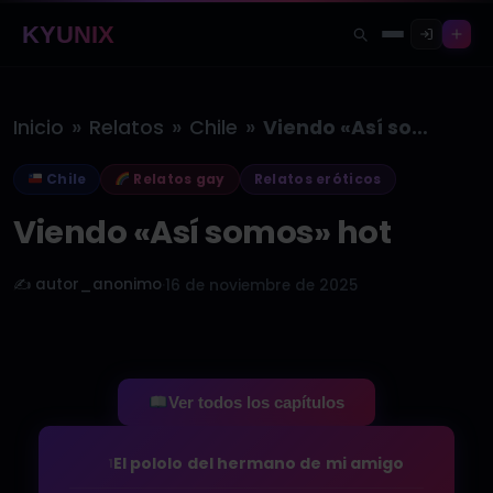
KYUNIX
»
»
»
Inicio
Relatos
Chile
Viendo «Así somos» hot
Chile
Relatos gay
Relatos eróticos
Viendo «Así somos» hot
✍️ autor_anonimo
·
16 de noviembre de 2025
Ver todos los capítulos
El pololo del hermano de mi amigo
1