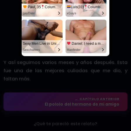
Paul, 35
Columbus
Luis(31)
Columbus
gayDate
xGays
Sexy Men Live in United States
Daniel: I need a man for a spicy night...
Sexchatters
Manfinder
Y así seguimos varios meses y años después. Esta
fue una de las mejores culiadas que me dio, y
faltan más.
← CAPÍTULO ANTERIOR
El pololo del hermano de mi amigo
¿Qué te pareció este relato?