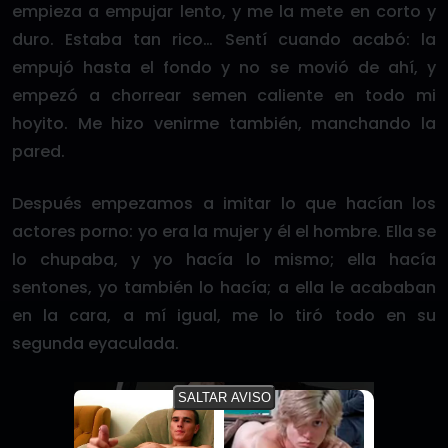
empieza a empujar lento, y me la mete en corto y
duro. Estaba tan rico… Sentí cuando acabó: la
empujó hasta el fondo y no se movió de ahí, y
empezó a chorrear semen caliente en todo mi
hoyito. Me hizo venirme también, manchando la
pared.
Después empezamos a imitar lo que hacían los
actores porno: yo era la mujer y él el hombre. Ella se
lo chupaba, y yo hacía lo mismo; ella hacía
sentones, yo también lo hacía; a ella le acababan
en la cara, a mí igual, me lo tiró todo en su
segunda eyaculada.
SALTAR AVISO