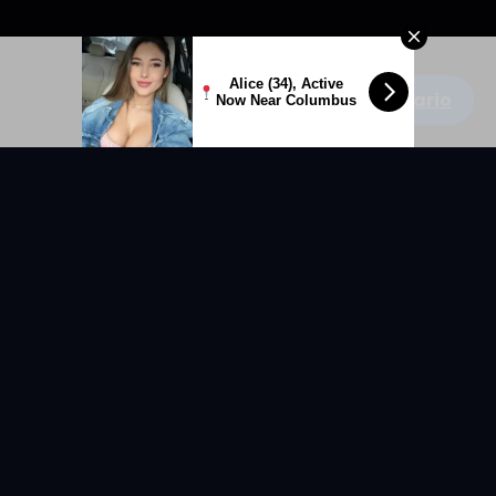
Alice (34), Active
Escribe un comentario
Now Near Columbus
KYUNIX
La comunidad de relatos eróticos en español.
RELATOS
EXPLORAR