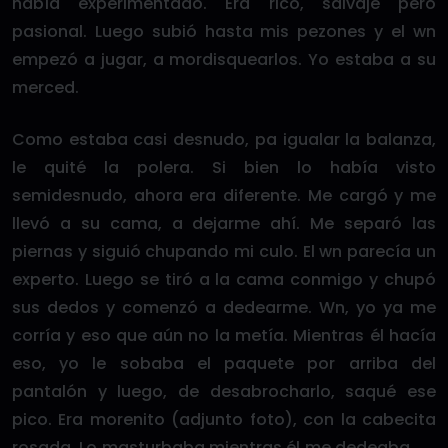
había experimentado. Era rico, salvaje pero
pasional. Luego subió hasta mis pezones y el wn
empezó a jugar, a mordisquearlos. Yo estaba a su
merced.
Como estaba casi desnudo, pa igualar la balanza,
le quité la polera. Si bien lo había visto
semidesnudo, ahora era diferente. Me cargó y me
llevó a su cama, a dejarme ahí. Me separó las
piernas y siguió chupando mi culo. El wn parecía un
experto. Luego se tiró a la cama conmigo y chupó
sus dedos y comenzó a dedearme. Wn, yo ya me
corría y eso que aún no la metía. Mientras él hacía
eso, yo le sobaba el paquete por arriba del
pantalón y luego, de desabrocharlo, saqué ese
pico. Era morenito (adjunto foto), con la cabecita
rosada. Lo masturbaba mientras él me dedeaba.