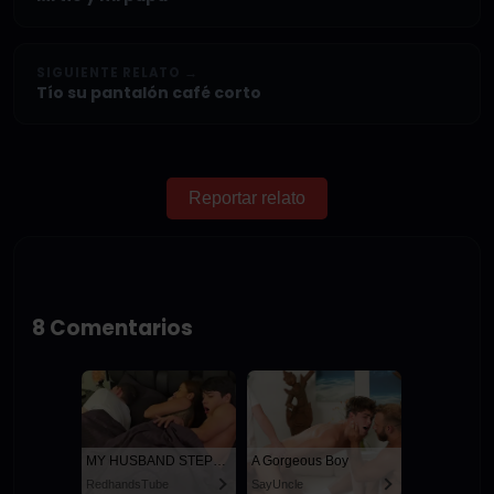
SIGUIENTE RELATO →
Tío su pantalón café corto
Reportar relato
8 Comentarios
MY HUSBAND STEPSON MISTAKENLY GIVES ME IN THE ASS
A Gorgeous Boy
RedhandsTube
SayUncle