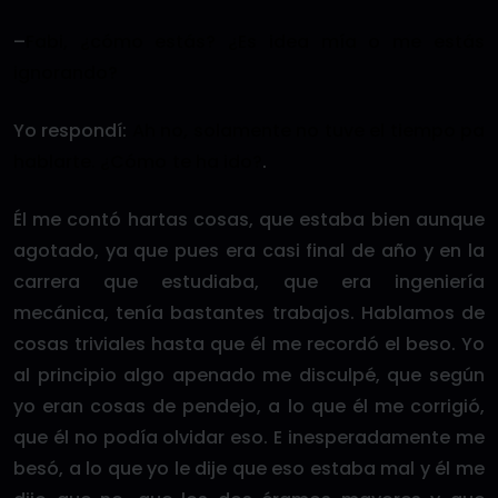
–
Fabi, ¿cómo estás? ¿Es idea mía o me estás
ignorando?
Yo respondí:
Ah no, solamente no tuve el tiempo pa
hablarte. ¿Cómo te ha ido?
.
Él me contó hartas cosas, que estaba bien aunque
agotado, ya que pues era casi final de año y en la
carrera que estudiaba, que era ingeniería
mecánica, tenía bastantes trabajos. Hablamos de
cosas triviales hasta que él me recordó el beso. Yo
al principio algo apenado me disculpé, que según
yo eran cosas de pendejo, a lo que él me corrigió,
que él no podía olvidar eso. E inesperadamente me
besó, a lo que yo le dije que eso estaba mal y él me