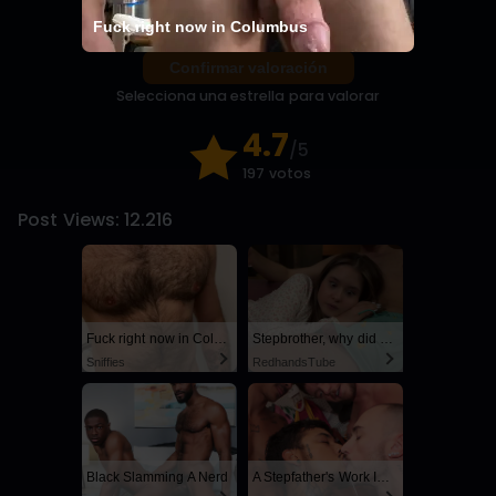
Fuck right now in Columbus
Confirmar valoración
Selecciona una estrella para valorar
4.7
/5
197 votos
Post Views:
12.216
Fuck right now in Columbus
Stepbrother, why did you show me your dick? Now I want to fuck you with my wet pussy
Sniffies
RedhandsTube
Black Slamming A Nerd
A Stepfather's Work Is Never Done