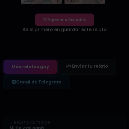
SayUncle
SayUncle
Agregar a favoritos
Sé el primero en guardar este relato
✍️ Enviar tu relato
Más relatos gay
Canal de Telegram
← RELATO ANTERIOR
Mi tío y mi papá