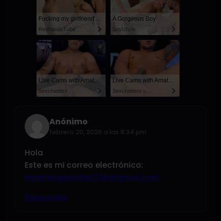
Fucking my girlfriend's hot mommy by mistake
A Gorgeous Boy
RedhandsTube
SayUncle
Live Cams with Amateur Men
Live Cams with Amateur Men
Sexchatters
Sexchatters
Anónimo
febrero 20, 2026 a las 8:34 pm
Hola
Este es mi correo electrónico:
maximogonzalez746@gmail.com
Responder