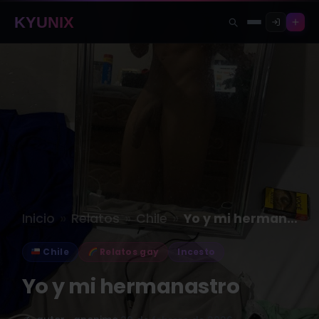
KYUNIX
»
»
»
Inicio
Relatos
Chile
Yo y mi hermanastro
Chile
Relatos gay
Incesto
Yo y mi hermanastro