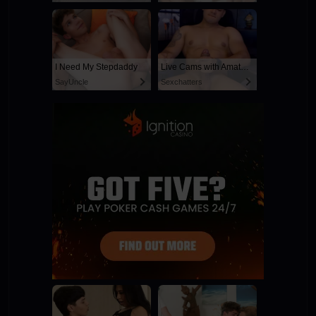
I Need My Stepdaddy
Live Cams with Amateur Men
SayUncle
Sexchatters