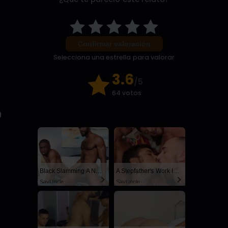
Confirmar valoración
Selecciona una estrella para valorar
3.6
/5
64 votos
9
Black Slamming A Nerd
A Stepfather's Work Is Never Done
SayUncle
SayUncle