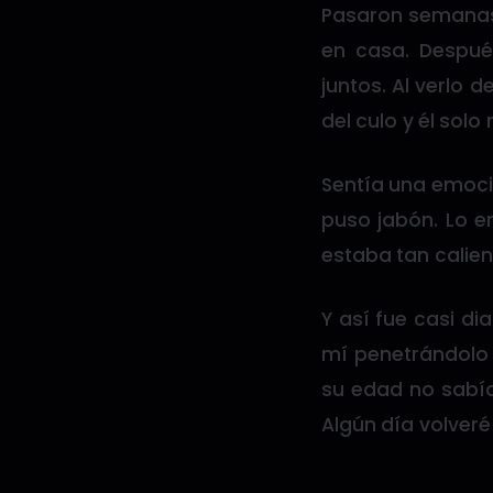
Pasaron semanas
en casa. Despu
juntos. Al verlo d
del culo y él solo 
Sentía una emoció
puso jabón. Lo e
estaba tan calien
Y así fue casi d
mí penetrándolo 
su edad no sabía
Algún día volveré