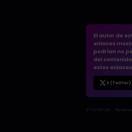
El autor de es
enlaces mostr
podrían no pe
del contenido
estos enlaces
X (Twitter)
ETIQUETAS:
#padras