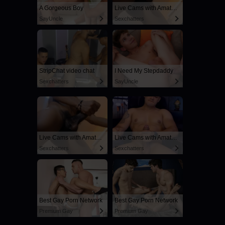
A Gorgeous Boy
Live Cams with Amateur Men
SayUncle
Sexchatters
StripChat video chat
I Need My Stepdaddy
Sexchatters
SayUncle
Live Cams with Amateur Men
Live Cams with Amateur Men
Sexchatters
Sexchatters
Best Gay Porn Network
Best Gay Porn Network
Premium Gay
Premium Gay