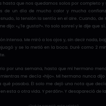
 hasta que nos quedamos solos por completo y 
és de un día de mucho calor y mucha confian
esnudo, la tensión la sentía en el aire. Cuando, de
me dijo: «¿Te gusta?». Yo solo sonreí y le dije que sí.
n intensa. Me miró a los ojos y, sin decir nada, baj
njuagó y se lo metió en la boca. Duré como 2 mi
te.
iario por una semana, hasta que mi hermano men
mientras me decía «hijo». Mi hermano nunca dijo
 qué pasaba. Él solo me dejó una nota que decía
 en esta o otra vida. Y perdón». Y desapareció de l
¿Qué te pareció este relato?