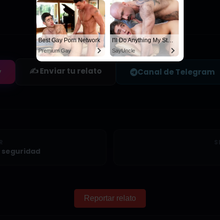
Sé el primero en guardar este relato
Best Gay Porn Network
I'll Do Anything My Stepdad Wants if He Keeps My Secret
Premium Gay
SayUncle
✍️ Enviar tu relato
y
Canal de Telegram
R
S
e seguridad
Reportar relato