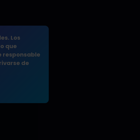
es. Los
lo que
e responsable
rivarse de