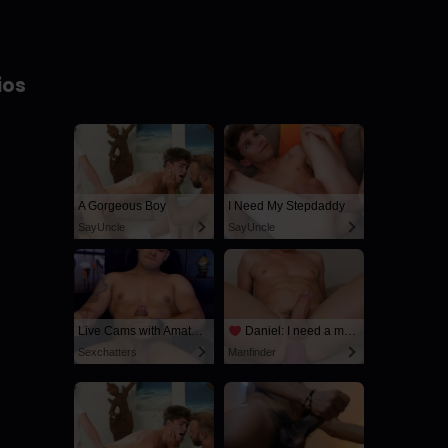
ios
A Gorgeous Boy
I Need My Stepdaddy
SayUncle
SayUncle
Live Cams with Amateur Men
Daniel: I need a man for a spicy night...
Sexchatters
Manfinder