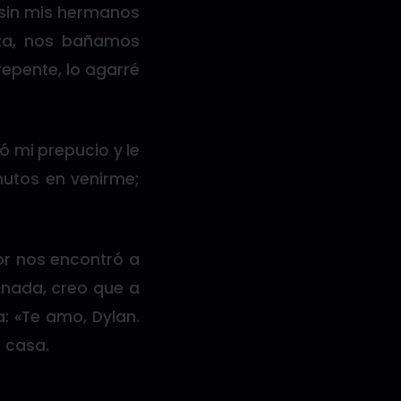
sin mis hermanos
za, nos bañamos
 repente, lo agarré
ó mi prepucio y le
nutos en venirme;
or nos encontró a
 nada, creo que a
: «Te amo, Dylan.
a casa.