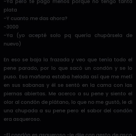
-Ya pero te pago menos porque no tengo tanta
plata
-Y cuanto me das ahora?
-3000
-Ya (yo acepté solo pq quería chupársela de
nuevo)
En eso se baja la frazada y veo que tenía todo el
pene parado, por lo que sacó un condón y se lo
puso. Esa mañana estaba helada así que me metí
en sus sabanas y él se sentó en la cama con las
piernas abiertas. Me acerco a su pene y siento el
olor al condón de plátano, lo que no me gustó, le di
una chupada a su pene pero el sabor del condón
era asqueroso.
-El condón es asqueroso -le dije con gesto de asco