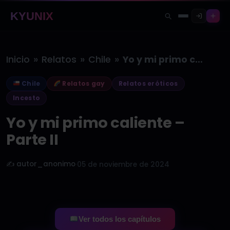
KYUNIX
»
»
»
Inicio
Relatos
Chile
Yo y mi primo caliente –…
Chile
Relatos gay
Relatos eróticos
Incesto
Yo y mi primo caliente –
Parte II
✍️ autor_anonimo
·
05 de noviembre de 2024
Ver todos los capítulos