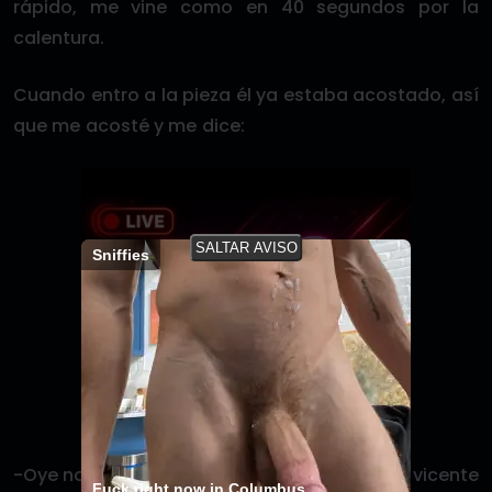
rápido, me vine como en 40 segundos por la
calentura.
Cuando entro a la pieza él ya estaba acostado, así
que me acosté y me dice:
SALTAR AVISO
Sniffies
-Oye no hay que decirle a nadie -me dice el vicente
Fuck right now in Columbus