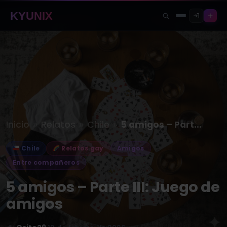
KYUNIX
»
»
»
Inicio
Relatos
Chile
5 amigos – Parte III: Juego…
Chile
Relatos gay
Amigos
Entre compañeros
5 amigos – Parte III: Juego de
amigos