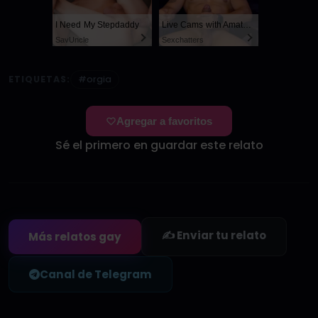
I Need My Stepdaddy
Live Cams with Amateur Men
SayUncle
Sexchatters
ETIQUETAS:
#orgia
Agregar a favoritos
Sé el primero en guardar este relato
✍️ Enviar tu relato
Más relatos gay
Canal de Telegram