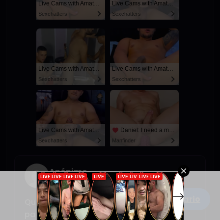
Live Cams with Amateur Men
Live Cams with Amateur Men
Sexchatters
Sexchatters
Live Cams with Amateur Men
Live Cams with Amateur Men
Sexchatters
Sexchatters
Live Cams with Amateur Men
Daniel: I need a man for a spicy night...
Sexchatters
Manfinder
Anónimo
febrero 12, 2026 a las 9:36 pm
Escribe un comentario
Que caliente tu relato…. habrá cuarta
parte…