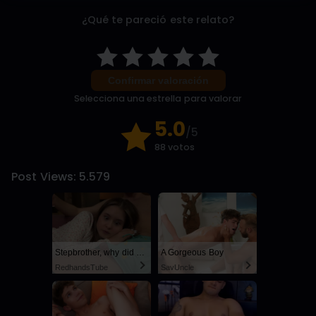
¿Qué te pareció este relato?
Confirmar valoración
Selecciona una estrella para valorar
5.0
/5
88 votos
Post Views:
5.579
Stepbrother, why did you show me your dick? Now I want to fuck you with my wet pussy
A Gorgeous Boy
RedhandsTube
SayUncle