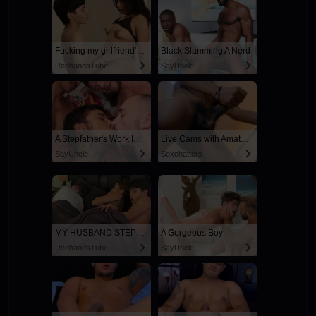
Fucking my girlfriend's hot mommy by mistake
Black Slamming A Nerd
RedhandsTube
SayUncle
A Stepfather's Work Is Never Done
Live Cams with Amateur Men
SayUncle
Sexchatters
MY HUSBAND STEPSON MISTAKENLY GIVES ME IN THE ASS
A Gorgeous Boy
RedhandsTube
SayUncle