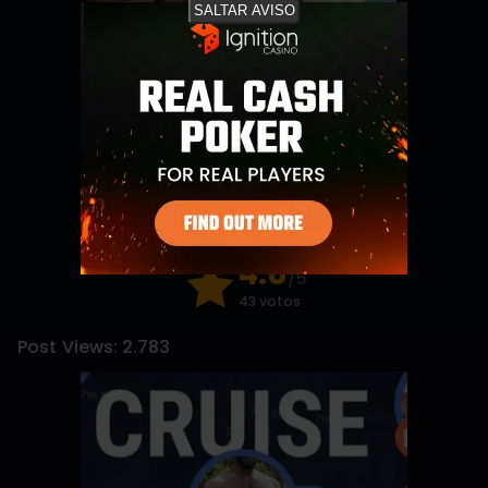
SALTAR AVISO
Stepbrother, why did you show me your dick? Now I want to fuck you with my wet pussy
A Gorgeous Boy
RedhandsTube
SayUncle
Black Slamming A Nerd
Live Cams with Amateur Men
SayUncle
Sexchatters
4.8
/5
43 votos
Post Views:
2.783