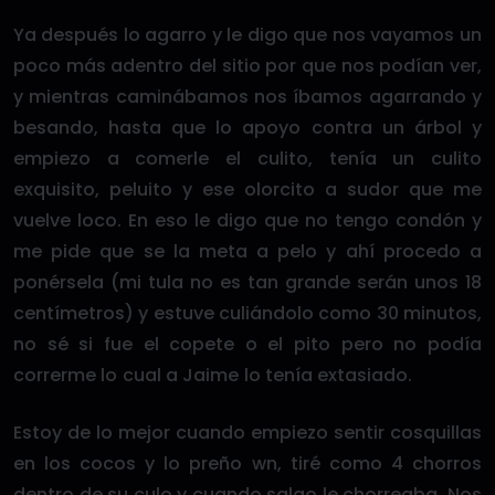
Ya después lo agarro y le digo que nos vayamos un
poco más adentro del sitio por que nos podían ver,
y mientras caminábamos nos íbamos agarrando y
besando, hasta que lo apoyo contra un árbol y
empiezo a comerle el culito, tenía un culito
exquisito, peluito y ese olorcito a sudor que me
vuelve loco. En eso le digo que no tengo condón y
me pide que se la meta a pelo y ahí procedo a
ponérsela (mi tula no es tan grande serán unos 18
centímetros) y estuve culiándolo como 30 minutos,
no sé si fue el copete o el pito pero no podía
correrme lo cual a Jaime lo tenía extasiado.
Estoy de lo mejor cuando empiezo sentir cosquillas
en los cocos y lo preño wn, tiré como 4 chorros
dentro de su culo y cuando salgo le chorreaba. Nos