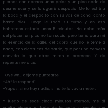
piernas con apenas unos pelos y un pico nada de
desmerecer y se lo agarré despacio. Me lo eché a
la boca y él despacito con su voz de cana, contó
hasta diez. Luego le tocó su turno y en eso
habremos estado unos 5 minutos. No daba más
del placer, un pico no tan sucio, pero tenía para mi
la esencia de la calle, del cabro que no le teme a
nada, con cicatrices de barrio, que por una cerveza
convida lo que otros miran o bromean. Y de
repente me dice:
-Oye wn… déjame puntearte.
-Ah? le respondí.
-Yapos, si no hay nadie, si no te la voy a meter.
Y luego de esos cinco minutos eternos, me di
vuelta viendo al bajo de la calle, y movía sus