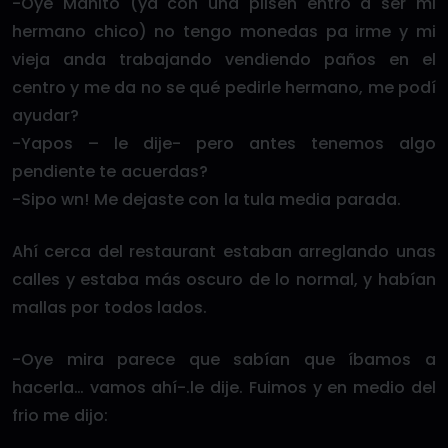
-Oye Manito (ya con una pilsen entró a ser mi
hermano chico) no tengo monedas pa irme y mi
vieja anda trabajando vendiendo paños en el
centro y me da no se qué pedirle hermano, me podí
ayudar?
-Yapos – le dije- pero antes tenemos algo
pendiente te acuerdas?
-Sipo wn! Me dejaste con la tula media parada.
Ahí cerca del restaurant estaban arreglando unas
calles y estaba más oscuro de lo normal, y habían
mallas por todos lados.
-Oye mira parece que sabían que íbamos a
hacerla… vamos ahí-.le dije. Fuimos y en medio del
frio me dijo: