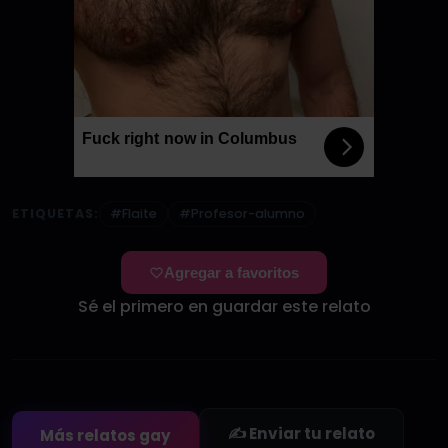
Fuck right now in Columbus
ETIQUETAS:
#Flaite
#Profesor-alumno
Agregar a favoritos
Sé el primero en guardar este relato
✍️ Enviar tu relato
Más relatos gay