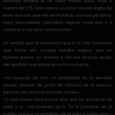
sentado estaba él: un flaco medio rucio, más o
menos de 1,75, ojos claros, un color de piel digno de
esos actores que ves en Pornhub, sonrisa perfecta,
ropa descuidada, zapatillas negras, unas dos o 3
cadenas y me dice «wena profe».
La verdad que al momento que lo vi, me cuestioné
que hacía ahí, porque estaba seguro que en
buenos pasos no anduvo y ahí me acordé recién
del apellido que antes recorría mi mente.
-Se acuerda de mi?, Yo estudiaba en la escuela
donde anduvo de profe de Historia de la básica,
pero no me alcanzó a hacer clases».
-O sea clases hice pocas sino que fui asistente de
aula, y si… me acuerdo de ti. Te lo pasabas en el
pasillo porque te echaban de la sala a cada rato –