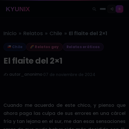
KYUNIX
»
»
»
Inicio
Relatos
Chile
El flaite del 2×1
Chile
Relatos gay
Relatos eróticos
El flaite del 2×1
✍️ autor_anonimo
·
07 de noviembre de 2024
Cuando me acuerdo de este chico, y pienso que
ahora paga las culpa de sus errores en una cárcel
fría y tan lejana en el sur, me dan esas sensaciones