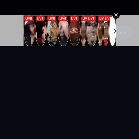
Escribe un comentario
KYUNIX
La comunidad de relatos eróticos en español.
RELATOS
EXPLORAR