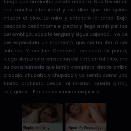
fuego que emanaba desde adentro. Nos besamos
con mucha intensidad y me dice que me quiere
chupar el pico. Lo miro y entendió la tarea. Baja
despacio besándome el pecho y llega a mis pelitos
del ombligo. Saca la lengua y sigue bajando… Yo de
pie esperando un momento que sentía iba a ser
sublime. Y así fue. Comenzó lamiendo mi punta,
luego siento una sensación caliente en mi pico, era
su boca húmeda que lamía completo, desde arriba
a abajo, chupaba y chupaba y yo sentía como una
fuerza profunda desde mi interior. Quería gritar,
reír, gemir…. Era una sensación exquisita.
Stepbrother, why did you show me your dick? Now I want to fuck you with my wet pussy
I Need My Stepdaddy