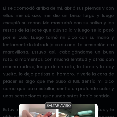
Él se acomodó arriba de mi, abrió sus piernas y con
ellas me abrazo, me dio un beso largo y luego
escupió su mano. Me masturbó con su saliva y los
restos de la leche que aún salía y luego se lo pasó
por el culo. Luego tomó mi pico con su mano y
lentamente lo introdujo en su ano. La sensación era
maravillosa. Estuvo así, cabalgándome un buen
rato, a momentos con mucha lentitud y otras con
mucha rudeza, luego de un rato, lo tomo y lo doy
vuelta, lo dejo patitas al hombro. Y verle la cara de
placer es algo que me puso a full. Sentía mi pico
como que iba a estallar, sentía un profundo calor y
unas sensaciones que nunca antes había sentido.
SALTAR AVISO
Estuvimos así, harto rato, no se, 15-30 minutos y le
pido ser penetrado. Sebastian me mira, me abraza