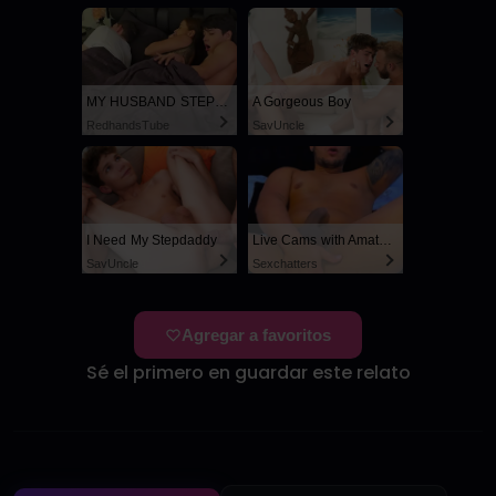
MY HUSBAND STEPSON MISTAKENLY GIVES ME IN THE ASS
A Gorgeous Boy
RedhandsTube
SayUncle
I Need My Stepdaddy
Live Cams with Amateur Men
SayUncle
Sexchatters
Agregar a favoritos
Sé el primero en guardar este relato