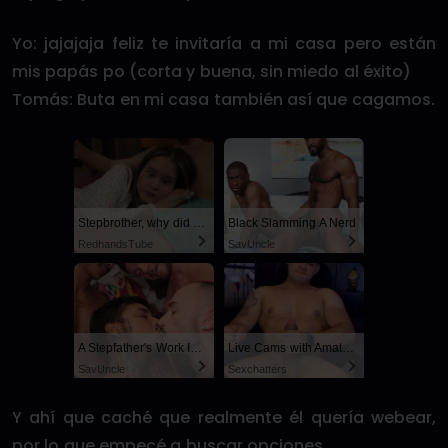
Yo: jajajaja feliz te invitaría a mi casa pero están
mis papás po (corta y buena, sin miedo al éxito)
Tomás: Buta en mi casa también así que cagamos.
Stepbrother, why did you show me your dick? Now I want to fuck you with my wet pussy
Black Slamming A Nerd
RedhandsTube
SayUncle
A Stepfather's Work Is Never Done
Live Cams with Amateur Men
SayUncle
Sexchatters
Y ahí que caché que realmente él quería webear,
por lo que empecé a buscar opciones.