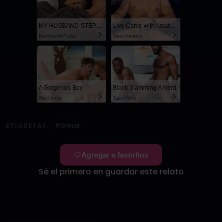
MY HUSBAND STEPSON MISTAKENLY GIVES ME IN THE ASS
Live Cams with Amateur Men
RedhandsTube
Sexchatters
A Gorgeous Boy
Black Slamming A Nerd
SayUncle
SayUncle
ETIQUETAS:
#Grindr
Agregar a favoritos
Sé el primero en guardar este relato