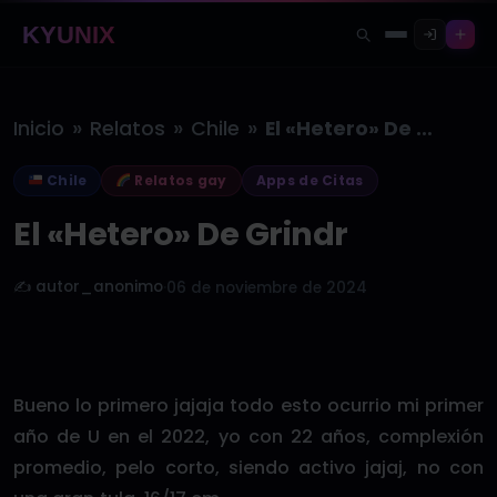
KYUNIX
»
»
»
Inicio
Relatos
Chile
El «Hetero» De Grindr
Chile
Relatos gay
Apps de Citas
El «Hetero» De Grindr
✍️ autor_anonimo
·
06 de noviembre de 2024
Bueno lo primero jajaja todo esto ocurrio mi primer
año de U en el 2022, yo con 22 años, complexión
promedio, pelo corto, siendo activo jajaj, no con