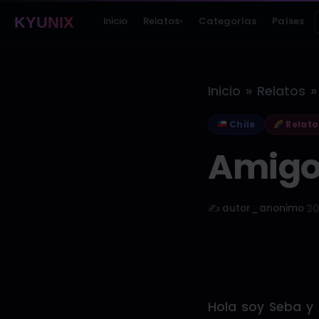
KYUNIX
Inicio
Relatos
Categorías
Países
▾
»
»
Inicio
Relatos
Chile
Relato
Amigos
✍️ autor_anonimo
·
30
Hola soy Seba y 