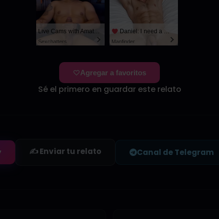
Live Cams with Amateur Men
Daniel: I need a man for a spicy night...
Sexchatters
Manfinder
Agregar a favoritos
Sé el primero en guardar este relato
✍️ Enviar tu relato
y
Canal de Telegram