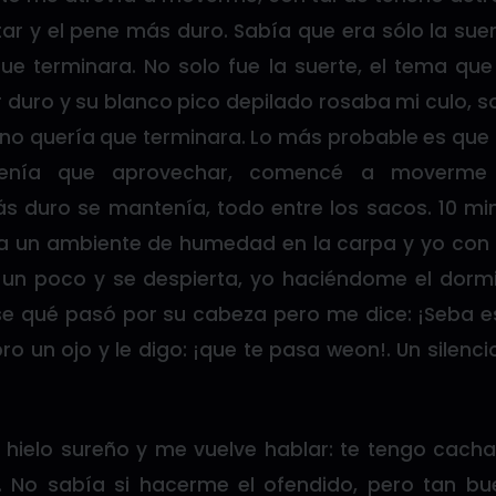
ar y el pene más duro. Sabía que era sólo la suer
ue terminara. No solo fue la suerte, el tema q
duro y su blanco pico depilado rosaba mi culo, 
no quería que terminara. Lo más probable es que 
tenía que aprovechar, comencé a moverm
ás duro se mantenía, todo entre los sacos. 10 m
ía un ambiente de humedad en la carpa y yo con
e un poco y se despierta, yo haciéndome el dor
se qué pasó por su cabeza pero me dice: ¡Seba 
ro un ojo y le digo: ¡que te pasa weon!. Un silenci
 hielo sureño y me vuelve hablar: te tengo cac
o. No sabía si hacerme el ofendido, pero tan b