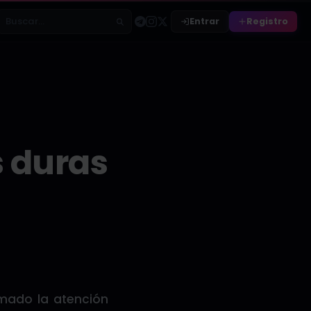
Entrar
Registro
Buscar relatos
s duras
amado la atención