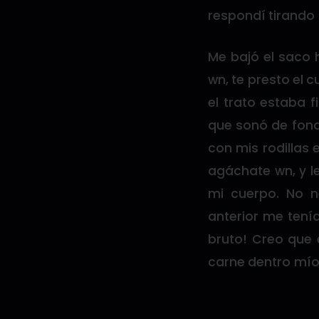
respondí tirando 
Me bajó el saco 
wn, te presto el 
el trato estaba 
que sonó de fond
con mis rodillas 
agáchate wn, y l
mi cuerpo. No n
anterior me tenía
bruto! Creo que 
carne dentro mío