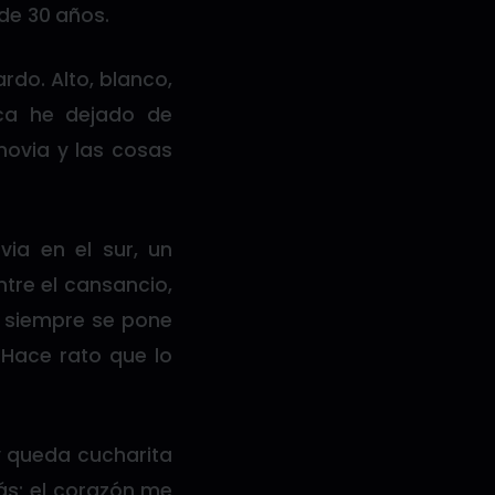
 de 30 años.
do. Alto, blanco,
nca he dejado de
novia y las cosas
ia en el sur, un
tre el cansancio,
te siempre se pone
 Hace rato que lo
y queda cucharita
ás; el corazón me