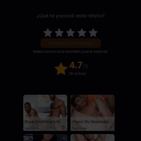
¿Qué te pareció este relato?
Confirmar valoración
Selecciona una estrella para valorar
4.7
/5
19 votos
Black Slamming A Nerd
I Need My Stepdaddy
SayUncle
SayUncle