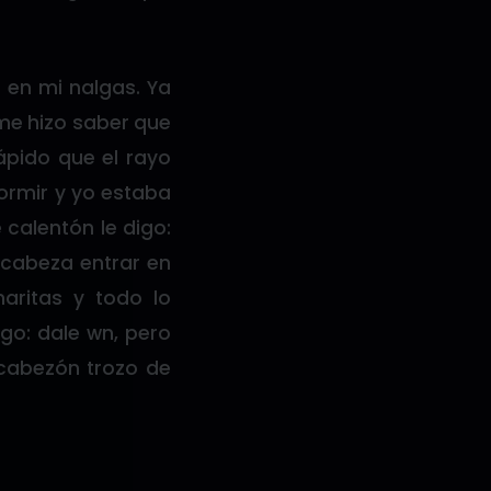
 en mi nalgas. Ya
 me hizo saber que
ápido que el rayo
ormir y yo estaba
 calentón le digo:
 cabeza entrar en
aritas y todo lo
igo: dale wn, pero
 cabezón trozo de