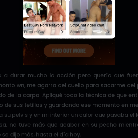
Best Gay Porn Network
StripChat video chat
Premium Gay
Sexchatters
 a durar mucho la acción pero quería que fuera
nto wn, me agarra del cuello para sacarme del pi
 de la carpa. Apliqué todo la técnica de que ent
o de sus tetillas y guardando ese momento en m
a su pelvis y en mi interior un calor que pasaba el 
sa, no tuve más que acabar en su pecho mientra
 se dijo más, hasta el día hoy.