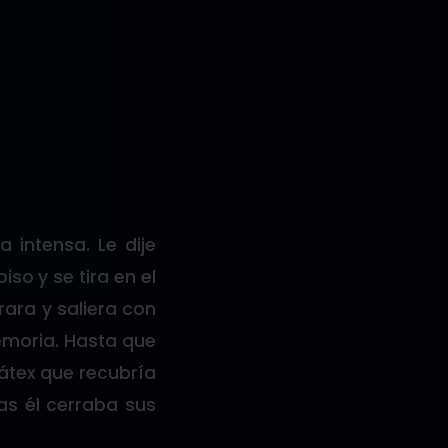
 intensa. Le dije
so y se tira en el
rara y saliera con
emoria. Hasta que
látex que recubría
s él cerraba sus