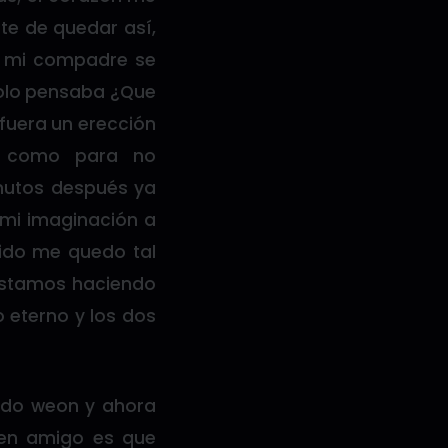
te de quedar así,
ue mi compadre se
solo pensaba ¿Que
fuera un erección
e como para no
inutos después ya
 mi imaginación a
mido me quedo tal
estamos haciendo
o eterno y los dos
hado weon y ahora
uen amigo es que