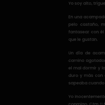
Yo soy alto, trig
En una acampada 
pelo castaño, m
fantasear con él
que le gustan.
Un día de acamp
camino agotador 
el mal dormir y l
duro y más con e
sapeaba cuando 
Yo inocentemente
conmigo. Ctm !! 