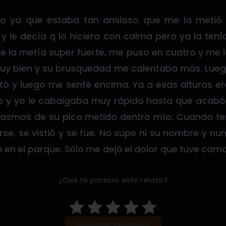
o ya que estaba tan ansioso que me la metió 
 le decía q lo hiciera con calma pero ya la tení
me la metía super fuerte, me puso en cuatro y me 
uy bien y su brusquedad me calentaba más. Lueg
stó y luego me senté encima. Ya a esas alturas er
o y yo le cabalgaba muy rápido hasta que acab
pasmos de su pico metido dentro mío. Cuando te
se, se vistió y se fue. No supe ni su nombre y nu
 en el parque. Sólo me dejó el dolor que tuve como
¿Qué te pareció este relato?
Confirmar valoración