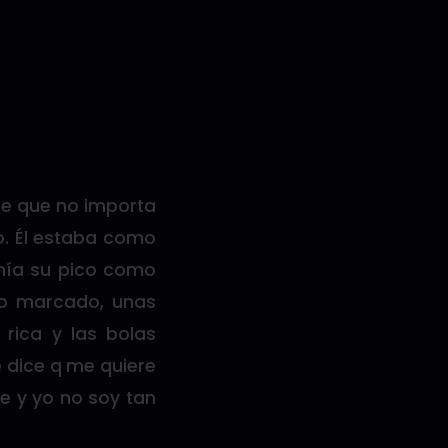
je que no importa
o. Él estaba como
nía su pico como
po marcado, unas
rica y las bolas
 dice q me quiere
de y yo no soy tan