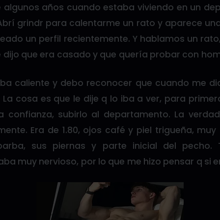
e algunos años cuando estaba viviendo en un de
Abrí grindr para calentarme un rato y aparece un
reado un perfil recientemente. Y hablamos un rato
e dijo que era casado y que quería probar con ho
ba caliente y debo reconocer que cuando me di
La cosa es que le dije q lo iba a ver, para prime
 confianza, subirlo al departamento. La verda
nte. Era de 1.80, ojos café y piel trigueña, muy
arba, sus piernas y parte inicial del pecho. 
ba muy nervioso, por lo que me hizo pensar q si e