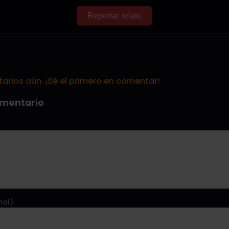
Reportar relato
rios aún. ¡Sé el primero en comentar!
omentario
nal)