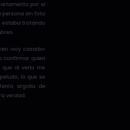
partamento por el
a persona sin foto
, estaba trotando
mbres.
cen «soy casado»
ro confirmar quien
d que al verlo me
 peludo, lo que se
Tenía argolla de
ra verdad.