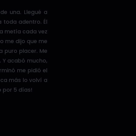
de una. Llegué a
a toda adentro. Él
la metía cada vez
o me dijo que me
a puro placer. Me
ó. Y acabó mucho,
rminó me pidió el
nca más lo volví a
 por 5 días!