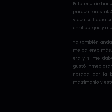
Esto ocurrió hac
parque forestal. 
y que se había c
en el parque y m
Yo también anda
me caliento más. 
era y si me daba
gustó inmediatame
notaba por la b
matrimonio y esta