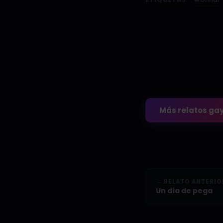
Más relatos ga
← RELATO ANTERIO
Un día de pega