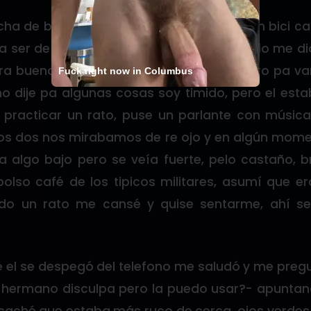
ancha de básquet, después de una vuelta en bici c
a ser de mi edad más o menos, al principio me di
ra bueno y lo mio es más el gimnasio pero pa var
Fuck right now in Columbus
 dije pa algunas cosas soy timido, pero el estab
practicar un rato, puse un parlante con músic
 los dos nos mirabamos de re ojo y en algún mom
ra algo bajo pero se veía fuerte, pelo castaño, b
lso café de los tipicos militares, asumí que er
ado un rato me cansé y quise sentarme, ahí s
el se despegó del telefono me saludó y me pregu
 -hermano disculpa pero la puedo usar?- apuntand