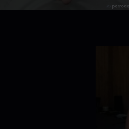
✍️
perrod