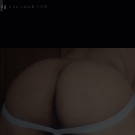
oug
·
13 de abril de 2025