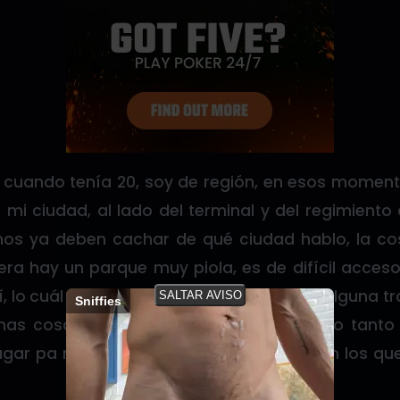
9 cuando tenía 20, soy de región, en esos moment
mi ciudad, al lado del terminal y del regimiento
os ya deben cachar de qué ciudad hablo, la co
tera hay un parque muy piola, es de difícil acces
í, lo cuál es bueno para entrenar y hacer alguna t
SALTAR AVISO
Sniffies
nas cosas soy timido pero para otras no tanto 
lugar pa mi solo, pero uno de esos días en los q