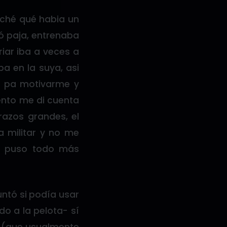
aché qué habia un
ó paja, entrenaba
iar iba a veces a
a en la suya, asi
a pa motivarme y
ento me di cuenta
razos grandes, el
a militar y no me
e puso todo más
ntó si podía usar
o a la pelota- sí