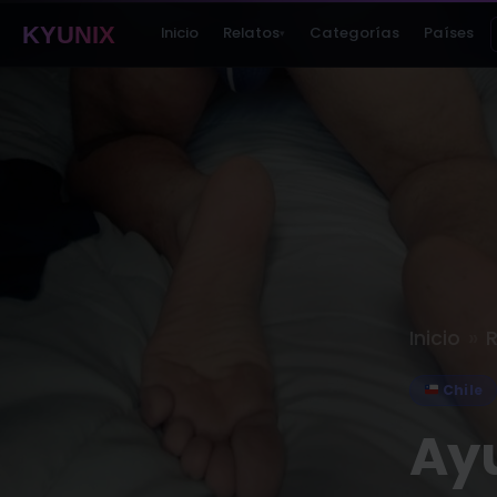
KYUNIX
Inicio
Relatos
Categorías
Países
▾
»
Inicio
R
Chile
Ayu