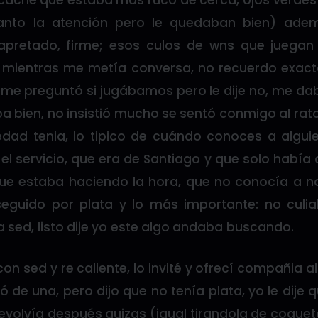
hi caché que estaba más ruco de cerca, ojos verde
anto la atención pero le quedaban bien) ade
pretado, firme; esos culos de wns que juegan 
o mientras me metía conversa, no recuerdo exac
me preguntó si jugábamos pero le dije no, me da
a bien, no insistió mucho se sentó conmigo al rat
dad tenia, lo tipico de cuándo conoces a algu
el servicio, que era de Santiago y que solo había
que estaba haciendo la hora, que no conocía a na
eguido por plata y lo más importante: no culi
ía sed, listo dije yo este algo andaba buscando.
on sed y re caliente, lo invité y ofrecí compañia al
 de una, pero dijo que no tenía plata, yo le dij
evolvía después quizas (igual tirandola de coque