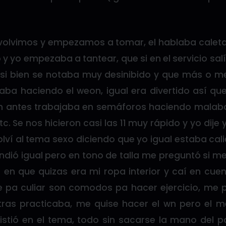
, volvimos y empezamos a tomar, el hablaba calet
 y yo empezaba a tantear, que si en el servicio salí
si bien se notaba muy desinibido y que más o 
aba haciendo el weon, igual era divertido así que
wn antes trabajaba en semáforos haciendo mala
tc. Se nos hicieron casi las 11 muy rápido y yo dij
olví al tema sexo diciendo que yo igual estaba ca
ondió igual pero en tono de talla me preguntó si me
ió en que quizas era mi ropa interior y caí en c
 pa culiar son comodos pa hacer ejercicio, me 
tras practicaba, me quise hacer el wn pero el 
istió en el tema, todo sin sacarse la mano del p