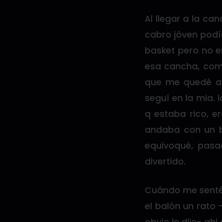
Al llegar a la c
cabro jóven podí
basket pero no e
esa cancha, como
que me quedé a 
seguí en la mia.
q estaba rico, e
andaba con un bo
equivoqué, pas
divertido.
Cuándo me senté 
el balón un rato