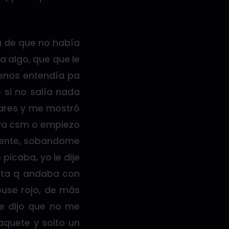
a de que no había
a algo, que que le
menos entendía pa
 si no salía nada
bares y me mostró
e ya csm o empiezo
liente, sobandome
 picaba, yo le dije
uenta q andaba con
puse rojo, de más
me dijo que no me
aquete y solto un