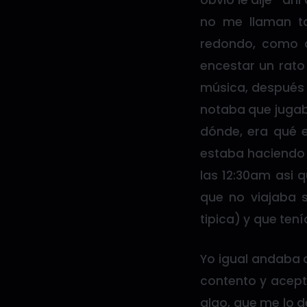
obvio le dije- a
no me llaman t
redondo, como a
encestar un rat
música, después 
notaba que jugab
dónde, era qué e
estaba haciendo 
las 12:30am asi 
que no viajaba s
tipica) y que ten
Yo igual andaba c
contento y aceptó
algo, que me lo d