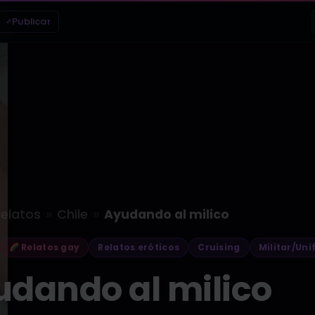
Publicar
»
»
elatos
Chile
Ayudando al milico
Relatos gay
Relatos eróticos
Cruising
Militar/Un
dando al milico