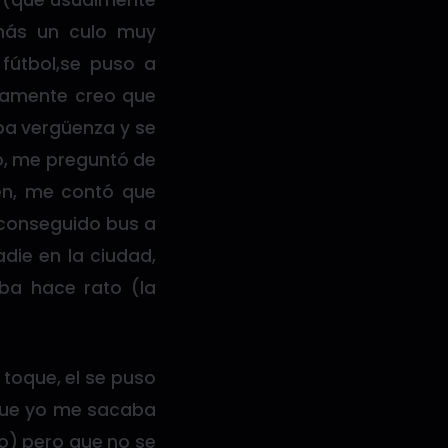
s (que usualmente
más un culo muy
fútbol,se puso a
tamente creo que
ba vergüenza y se
o, me preguntó de
ien, me contó que
 conseguido bus a
die en la ciudad,
aba hace rato (la
 toque, el se puso
e que yo me sacaba
to) pero que no se