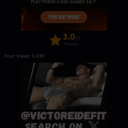
3.0
/5
71 votos
Post Views:
6.039