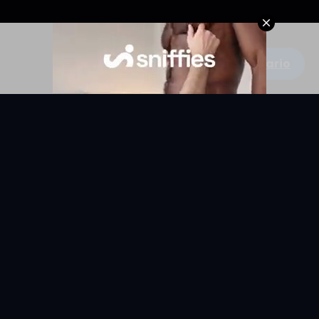
Escribe un comentario
KYUNIX
La comunidad de relatos eróticos en español.
RELATOS
EXPLORAR