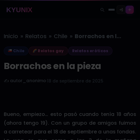
KYUNIX
»
»
»
Inicio
Relatos
Chile
Borrachos en la pieza
Chile
Relatos gay
Relatos eróticos
Borrachos en la pieza
✍️ autor_anonimo
·
18 de septiembre de 2025
Bueno, empiezo… esto pasó cuando tenía 18 años
(ahora tengo 19). Con un grupo de amigos fuimos
a carretear para el 18 de septiembre a unas fondas.