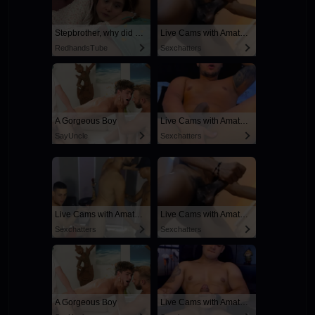
Stepbrother, why did you show me your dick? Now I want to fuck you with my wet pussy
Live Cams with Amateur Men
RedhandsTube
Sexchatters
A Gorgeous Boy
Live Cams with Amateur Men
SayUncle
Sexchatters
Live Cams with Amateur Men
Live Cams with Amateur Men
Sexchatters
Sexchatters
A Gorgeous Boy
Live Cams with Amateur Men