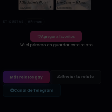
A Stepfather's Work Is Never Done
Live Cams with Amateur Men
SayUncle
Sexchatters
ETIQUETAS:
#Primos
Agregar a favoritos
Sé el primero en guardar este relato
✍️ Enviar tu relato
Más relatos gay
Canal de Telegram