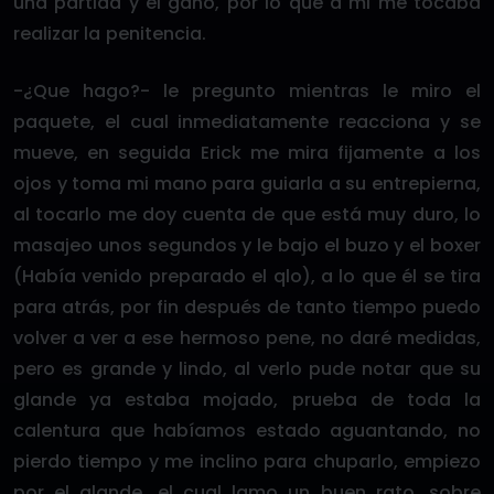
una partida y él ganó, por lo que a mi me tocaba
realizar la penitencia.
-¿Que hago?- le pregunto mientras le miro el
paquete, el cual inmediatamente reacciona y se
mueve, en seguida Erick me mira fijamente a los
ojos y toma mi mano para guiarla a su entrepierna,
al tocarlo me doy cuenta de que está muy duro, lo
masajeo unos segundos y le bajo el buzo y el boxer
(Había venido preparado el qlo), a lo que él se tira
para atrás, por fin después de tanto tiempo puedo
volver a ver a ese hermoso pene, no daré medidas,
pero es grande y lindo, al verlo pude notar que su
glande ya estaba mojado, prueba de toda la
calentura que habíamos estado aguantando, no
pierdo tiempo y me inclino para chuparlo, empiezo
por el glande, el cual lamo un buen rato, sobre