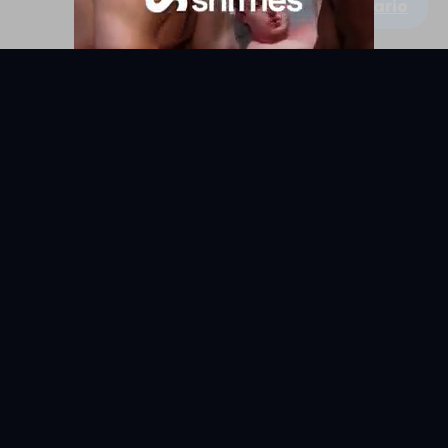
Escribe un comentario
KYUNIX
La comunidad de relatos eróticos en español.
RELATOS
EXPLORAR
Todos los relatos
Categorías
Relatos Gay
Países
Relatos Hetero
Etiquetas