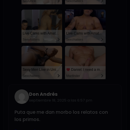
SayUncle
Sexchatters
Live Cams with Amateur Men
Live Cams with Amateur Men
Sexchatters
Sexchatters
Sexy Men Live in United States
Daniel: I need a man for a spicy night...
Sexchatters
Manfinder
Don Andrés
septiembre 18, 2025 a las 6:57 pm
Puta que me dan morbo los relatos con
los primos.