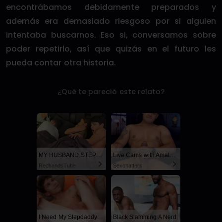
encontrábamos debidamente preparados y
además era demasiado riesgoso por si alguien
intentaba buscarnos. Eso si, conversamos sobre
poder repetirlo, así que quizás en el futuro les
pueda contar otra historia.
¿Qué te pareció este relato?
MY HUSBAND STEPSON MISTAKENLY GIVES ME IN THE ASS
Live Cams with Amateur Men
RedhandsTube
Sexchatters
I Need My Stepdaddy
Black Slamming A Nerd