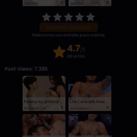
SayUncle
SayUncle
Confirmar valoración
Selecciona una estrella para valorar
4.7
/5
90 votos
Post Views:
7.385
Fucking my girlfriend's hot mommy by mistake
Live Cams with Amateur Men
RedhandsTube
Sexchatters