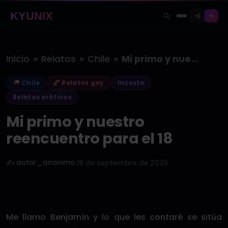
KYUNIX
»
»
»
Inicio
Relatos
Chile
Mi primo y nuestro reencuentro para…
Chile
Relatos gay
Incesto
Relatos eróticos
Mi primo y nuestro
reencuentro para el 18
✍️ autor_anonimo
·
18 de septiembre de 2025
Me llamo Benjamín y lo que les contaré se sitúa