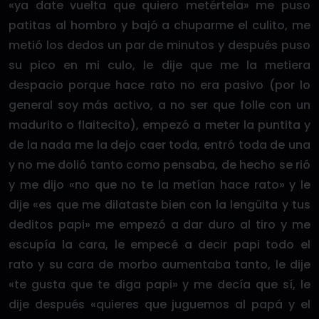
«ya date vuelta que quiero metértela» me puso
patitas al hombro y bajó a chuparme el culito, me
metió los dedos un par de minutos y después puso
su pico en mi culo, le dije que me la metiera
despacio porque hace rato no era pasivo (por lo
general soy más activo, a no ser que folle con un
madurito o flaitecito), empezó a meter la puntita y
de la nada me la dejo caer toda, entró toda de una
y no me dolió tanto como pensaba, de hecho se rió
y me dijo «no que no te la metían hace rato» y le
dije «es que me dilataste bien con la lengüita y tus
deditos papi» me empezó a dar duro al tiro y me
escupía la cara, le empecé a decir papi todo el
rato y su cara de morbo aumentaba tanto, le dije
«te gusta que te diga papi» y me decía que sí, le
dije después «quieres que juguemos al papá y el