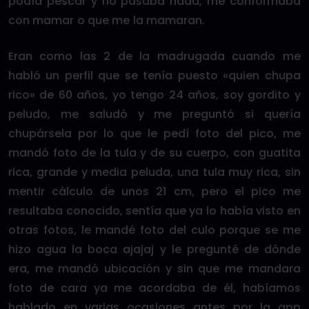
podía pescar y no pasaba nada, me conformaba
con mamar o que me la mamaran.
Eran como las 2 de la madrugada cuando me
habló un perfil que se tenía puesto «quien chupa
rico» de 60 años, yo tengo 24 años, soy gordito y
peludo, me saludó y me preguntó si quería
chupársela por lo que le pedí foto del pico, me
mandó foto de la tula y de su cuerpo, con guatita
rica, grande y media peluda, una tula muy rica, sin
mentir cálculo de unos 21 cm, pero el pico me
resultaba conocido, sentía que ya lo había visto en
otras fotos, le mandé foto del culo porque se me
hizo agua la boca ajajaj y le pregunté de dónde
era, me mandó ubicación y sin que me mandara
foto de cara ya me acordaba de él, habíamos
hablado en varias ocasiones antes por la app