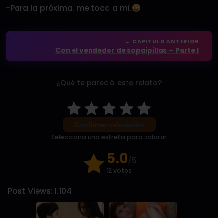
-Para la próxima, me toca a mí.
← CAPÍTULO ANTERIOR
Con el vendedor de sopaipillas – Parte I
¿Qué te pareció este relato?
Confirmar valoración
Selecciona una estrella para valorar
5.0
/5
12 votos
Post Views:
1.104