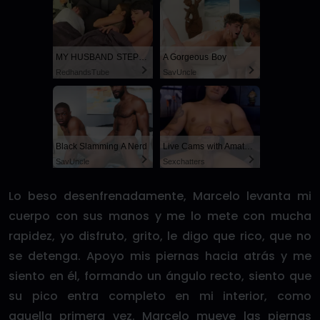
MY HUSBAND STEPSON MISTAKENLY GIVES ME IN THE ASS
A Gorgeous Boy
RedhandsTube
SayUncle
Black Slamming A Nerd
Live Cams with Amateur Men
SayUncle
Sexchatters
Lo beso desenfrenadamente, Marcelo levanta mi
cuerpo con sus manos y me lo mete con mucha
rapidez, yo disfruto, grito, le digo que rico, que no
se detenga. Apoyo mis piernas hacia atrás y me
siento en él, formando un ángulo recto, siento que
su pico entra completo en mi interior, como
aquella primera vez. Marcelo mueve las piernas