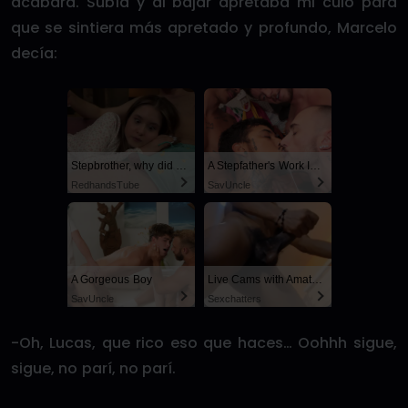
acabara. Subía y al bajar apretaba mi culo para
que se sintiera más apretado y profundo, Marcelo
decía:
Stepbrother, why did you show me your dick? Now I want to fuck you with my wet pussy
A Stepfather's Work Is Never Done
RedhandsTube
SayUncle
A Gorgeous Boy
Live Cams with Amateur Men
SayUncle
Sexchatters
-Oh, Lucas, que rico eso que haces… Oohhh sigue,
sigue, no parí, no parí.