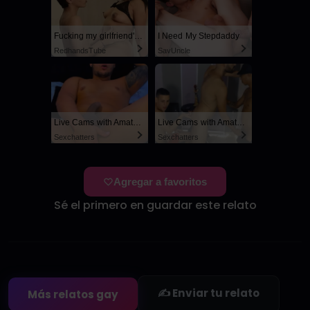
Fucking my girlfriend's hot mommy by mistake
I Need My Stepdaddy
RedhandsTube
SayUncle
Live Cams with Amateur Men
Live Cams with Amateur Men
Sexchatters
Sexchatters
Agregar a favoritos
Sé el primero en guardar este relato
✍️ Enviar tu relato
Más relatos gay