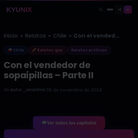
KYUNIX
»
»
»
Inicio
Relatos
Chile
Con el vendedor de sopaipillas –…
Chile
Relatos gay
Relatos eróticos
Con el vendedor de
sopaipillas – Parte II
✍️ autor_anonimo
·
08 de noviembre de 2024
Ver todos los capítulos