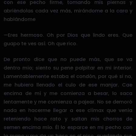
con ese pecho firme, tomando mis piernas y
abriéndolas cada vez más, mirándome a la cara y
hablándome
—Eres hermoso. Oh por Dios que lindo eres. Que
guapo te ves así. Oh que rico.
De pronto dice que no puede más, que se va
dentro mío; siento su pene palpitar en mi interior.
Lamentablemente estaba el condón, por qué si no,
me hubiera llenado el culo de ese manjar. Cae
encima de mí y me comienza a besar, lo saca
lentamente y me comienza a pajear. No se demoró
nada en hacerme llegar a ese clímax que venía
reteniendo hace rato y saltan mis chorros de
semen encima mío. Él lo esparce en mi pecho con
la mano y me da un beso en el pico, quedando sus