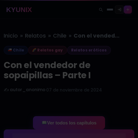
KYUNIX
»
»
»
Inicio
Relatos
Chile
Con el vendedor de sopaipillas –…
Chile
Relatos gay
Relatos eróticos
Con el vendedor de
sopaipillas – Parte I
✍️ autor_anonimo
·
07 de noviembre de 2024
Ver todos los capítulos