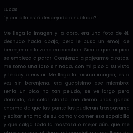
Lucas
“y por allá está despejado o nublado?”
Me llega la imagen y la abro, era una foto de él,
desnudo hacia abajo, pero le puso un emoji de
berenjena a la zona en cuestión. Siento que mi pico
se empieza a parar. Comienzo a pajearme a ratos,
me tomo una foto sin nada, con mi pico a su vista
y le doy a enviar. Me llega la misma imagen, esta
vez sin berenjena, era guapísimo ese miembro;
tenía un pico no tan peludo, se ve largo pero
dormido, de color clarito, me dieron unas ganas
enorme de que las pantallas pudieran traspasarse
y saltar encima de su cama y comer esa sopaipilla
y que salga toda la mostaza o mejor aún, que me
atreviese con el fierro mi sopaipilla y me llene de