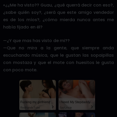
«¿¿Me ha visto?? Guau, ¿qué querrá decir con eso?,
¿sabe quién soy?, ¿será que este amigo vendedor
es de los míos?, ¿cómo mierda nunca antes me
había fijado en él?
—¿Y que mas has visto de mi??
—Que no mira a la gente, que siempre anda
escuchando música, que le gustan las sopaipillas
con mostaza y que el mote con huesitos le gusta
con poco mote.
Fucking my girlfriend's hot mommy by mistake
I Need My Stepdaddy
RedhandsTube
SayUncle