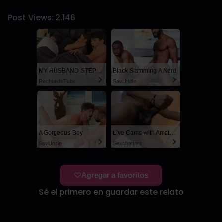
Post Views:
2.146
MY HUSBAND STEPSON MISTAKENLY GIVES ME IN THE ASS
Black Slamming A Nerd
RedhandsTube
SayUncle
A Gorgeous Boy
Live Cams with Amateur Men
SayUncle
Sexchatters
Agregar a favoritos
Sé el primero en guardar este relato