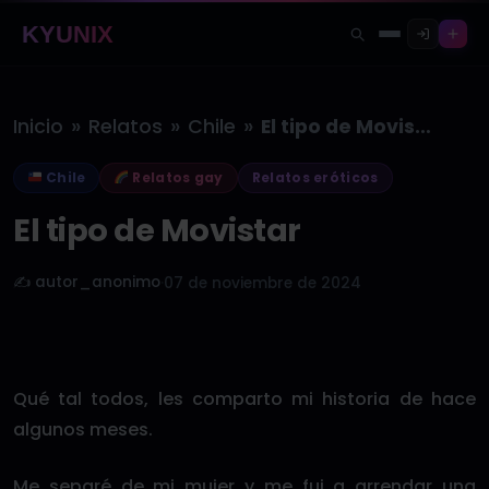
KYUNIX
»
»
»
Inicio
Relatos
Chile
El tipo de Movistar
Chile
Relatos gay
Relatos eróticos
El tipo de Movistar
✍️ autor_anonimo
·
07 de noviembre de 2024
Qué tal todos, les comparto mi historia de hace
algunos meses.
Me separé de mi mujer y me fui a arrendar una