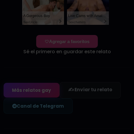
A Gorgeous Boy
Live Cams with Amateur Men
SayUncle
Sexchatters
Agregar a favoritos
Sé el primero en guardar este relato
✍️ Enviar tu relato
Más relatos gay
Canal de Telegram