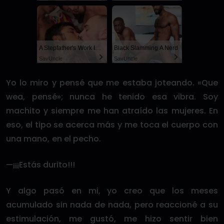
A Stepfather's Work Is Never Done
Black Slamming A Nerd
SayUncle
SayUncle
Yo lo miro y pensé que me estaba joteando. «Que
wea, pensé»; nunca he tenido esa vibra. Soy
machito y siempre me han atraído las mujeres. En
eso, el tipo se acerca más y me toca el cuerpo con
una mano, en el pecho.
—¡¡¡Estás durito!!!
Y algo pasó en mi, yo creo que los meses
acumulado sin nada de nada, pero reaccioné a su
estimulación, me gustó, me hizo sentir bien