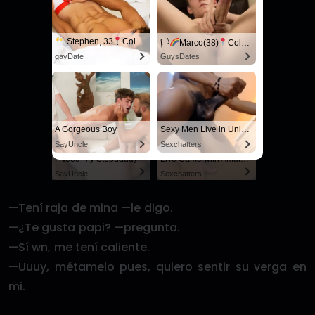
Stephen, 33
Columbus
🏳‍
Marco(38)
Columbus
gayDate
GuysDates
MY HUSBAND STEPSON MISTAKENLY GIVES ME IN THE ASS
Live Cams with Amateur Men
RedhandsTube
Sexchatters
A Gorgeous Boy
Sexy Men Live in United States
SayUncle
Sexchatters
I Need My Stepdaddy
Live Cams with Amateur Men
SayUncle
Sexchatters
—Tení raja de mina —le digo.
—¿Te gusta papi? —pregunta.
—Sí wn, me tení caliente.
—Uuuy, métamelo pues, quiero sentir su verga en
mi.