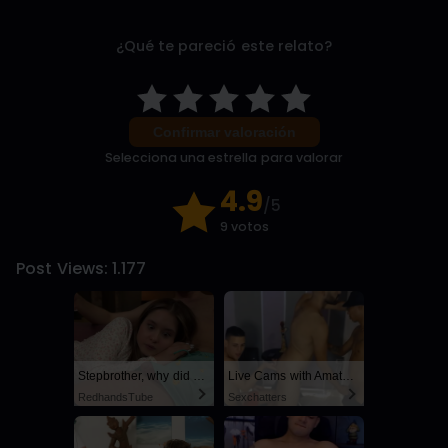
¿Qué te pareció este relato?
Confirmar valoración
Selecciona una estrella para valorar
4.9
/5
9 votos
Post Views:
1.177
Stepbrother, why did you show me your dick? Now I want to fuck you with my wet pussy
Live Cams with Amateur Men
RedhandsTube
Sexchatters