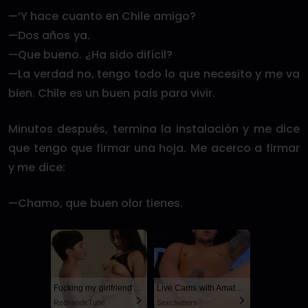
—’Y hace cuanto en Chile amigo?
—Dos años ya.
—Que bueno. ¿Ha sido difícil?
—La verdad no, tengo todo lo que necesito y me va
bien. Chile es un buen país para vivir.
Minutos después, termina la instalación y me dice
que tengo que firmar una hoja. Me acerco a firmar
y me dice:
—Chamo, que buen olor tienes.
Fucking my girlfriend's hot mommy by mistake
Live Cams with Amateur Men
RedhandsTube
Sexchatters