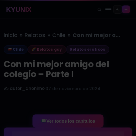
KYUNIX
»
»
»
Inicio
Relatos
Chile
Con mi mejor amigo del colegio…
Chile
Relatos gay
Relatos eróticos
Con mi mejor amigo del
colegio – Parte I
✍️ autor_anonimo
·
07 de noviembre de 2024
Ver todos los capítulos