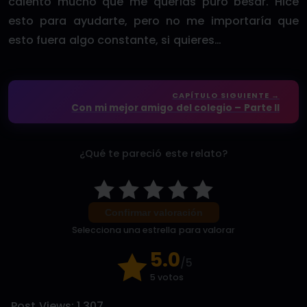
calentó mucho que me querías puro besar. Hice
esto para ayudarte, pero no me importaría que
esto fuera algo constante, si quieres…
CAPÍTULO SIGUIENTE →
Con mi mejor amigo del colegio – Parte II
¿Qué te pareció este relato?
Confirmar valoración
Selecciona una estrella para valorar
5.0
/5
5 votos
Post Views:
1.307