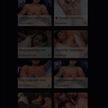
Live Cams with Amateur Men
Daniel: I need a man for a spicy night...
Sexchatters
Manfinder
Stepbrother, why did you show me your dick? Now I want to fuck you with my wet pussy
I Need My Stepdaddy
RedhandsTube
SayUncle
Live Cams with Amateur Men
Live Cams with Amateur Men
Sexchatters
Sexchatters