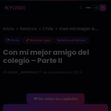
KYUNIX
»
»
»
Inicio
Relatos
Chile
Con mi mejor amigo del colegio…
Chile
Relatos gay
Relatos eróticos
Con mi mejor amigo del
colegio – Parte II
✍️ autor_anonimo
·
07 de noviembre de 2024
Ver todos los capítulos