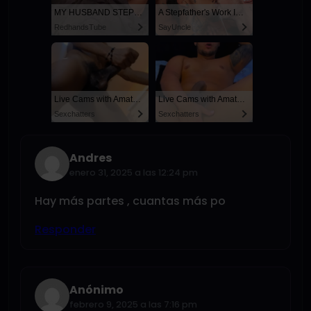
MY HUSBAND STEPSON MISTAKENLY GIVES ME IN THE ASS
A Stepfather's Work Is Never Done
RedhandsTube
SayUncle
Live Cams with Amateur Men
Live Cams with Amateur Men
Sexchatters
Sexchatters
Andres
enero 31, 2025 a las 12:24 pm
Hay más partes , cuantas más po
Responder
Anónimo
febrero 9, 2025 a las 7:16 pm