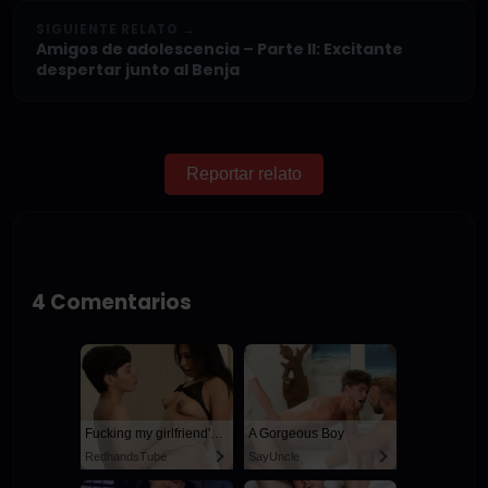
SIGUIENTE RELATO →
Amigos de adolescencia – Parte II: Excitante
despertar junto al Benja
Reportar relato
4 Comentarios
Fucking my girlfriend's hot mommy by mistake
A Gorgeous Boy
RedhandsTube
SayUncle