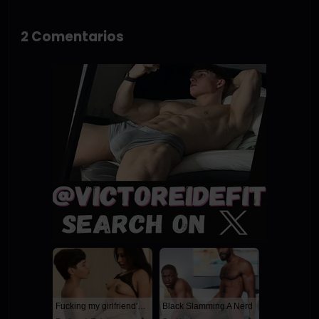
2 Comentarios
Fucking my girlfriend's hot mommy by mistake
Black Slamming A Nerd