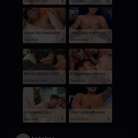
RedhandsTube
SayUncle
I Need My Stepdaddy
Live Cams with Amateur Men
SayUncle
Sexchatters
MY HUSBAND STEPSON MISTAKENLY GIVES ME IN THE ASS
A Stepfather's Work Is Never Done
RedhandsTube
SayUncle
A Gorgeous Boy
Live Cams with Amateur Men
SayUncle
Sexchatters