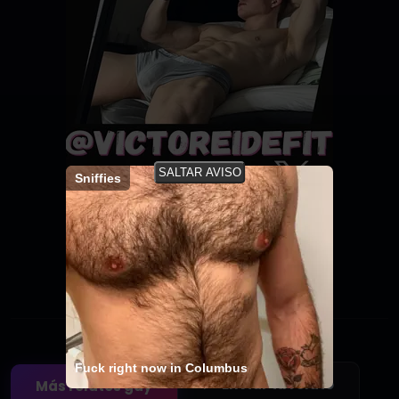
SALTAR AVISO
Sniffies
Agregar a favoritos
Sé el primero en guardar este relato
Fuck right now in Columbus
✍️ Enviar tu relato
Más relatos gay