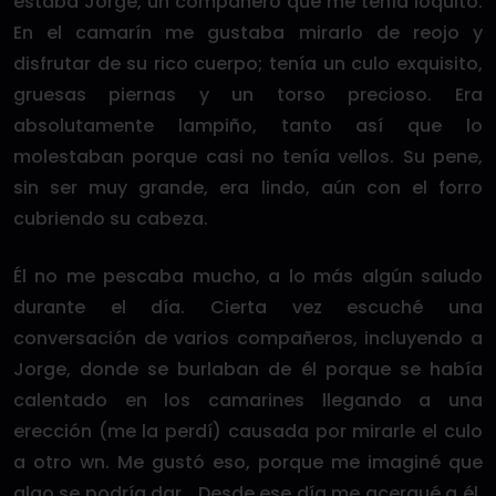
estaba Jorge, un compañero que me tenía loquito.
En el camarín me gustaba mirarlo de reojo y
disfrutar de su rico cuerpo; tenía un culo exquisito,
gruesas piernas y un torso precioso. Era
absolutamente lampiño, tanto así que lo
molestaban porque casi no tenía vellos. Su pene,
sin ser muy grande, era lindo, aún con el forro
cubriendo su cabeza.
Él no me pescaba mucho, a lo más algún saludo
durante el día. Cierta vez escuché una
conversación de varios compañeros, incluyendo a
Jorge, donde se burlaban de él porque se había
calentado en los camarines llegando a una
erección (me la perdí) causada por mirarle el culo
a otro wn. Me gustó eso, porque me imaginé que
algo se podría dar… Desde ese día me acerqué a él,