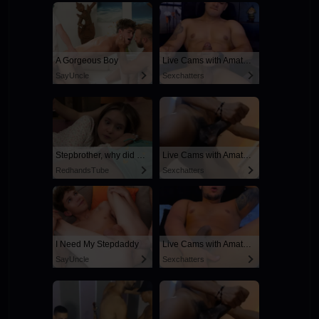
A Gorgeous Boy
Live Cams with Amateur Men
SayUncle
Sexchatters
Stepbrother, why did you show me your dick? Now I want to fuck you with my wet pussy
Live Cams with Amateur Men
RedhandsTube
Sexchatters
I Need My Stepdaddy
Live Cams with Amateur Men
SayUncle
Sexchatters