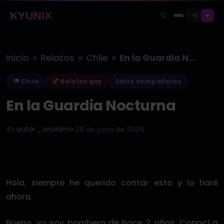
KYUNIX
»
»
»
Inicio
Relatos
Chile
En la Guardia Nocturna
Chile
Relatos gay
Entre compañeros
En la Guardia Nocturna
✍️ autor_anonimo
·
28 de junio de 2026
Hola, siempre he querido contar esto y lo haré
ahora.
Bueno, yo soy bombero de hace 2 años. Conocí a