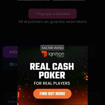
Agregar a favoritos
Sé el primero en guardar este relato
SALTAR AVISO
✍️ Enviar tu relato
Más relatos gay
Canal de Telegram
← RELATO ANTERIOR
Con un amigo