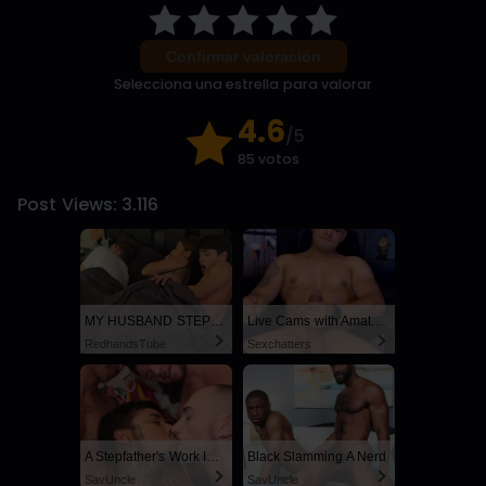
Confirmar valoración
Selecciona una estrella para valorar
4.6
/5
85 votos
Post Views:
3.116
MY HUSBAND STEPSON MISTAKENLY GIVES ME IN THE ASS
Live Cams with Amateur Men
RedhandsTube
Sexchatters
A Stepfather's Work Is Never Done
Black Slamming A Nerd
SayUncle
SayUncle