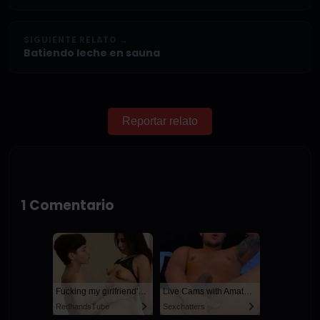
SIGUIENTE RELATO →
Batiendo leche en sauna
Reportar relato
1 Comentario
Fucking my girlfriend's hot mommy by mistake
Live Cams with Amateur Men
RedhandsTube
Sexchatters