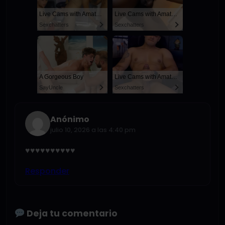
Live Cams with Amateur Men
Live Cams with Amateur Men
Sexchatters
Sexchatters
A Gorgeous Boy
Live Cams with Amateur Men
SayUncle
Sexchatters
Anónimo
julio 10, 2026 a las 4:40 pm
♥️♥️♥️♥️♥️♥️♥️♥️♥️♥️
Responder
Deja tu comentario