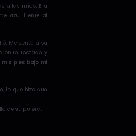
s a las mías. Era
me azul frente al
dió. Me senté a su
orenito tostado y
 mis pies bajo mi
o, lo que hizo que
lo de su polera.