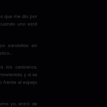
os que me dio por
 cuando uno está
po sandalias sin
stico…
a los ceniceros,
tretenida, y si se
o frente al espejo
como yo, entró de