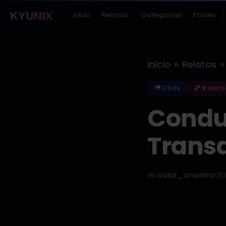
KYUNIX
Inicio
Relatos
Categorías
Países
▾
»
»
Inicio
Relatos
Chile
Relato
Conduc
Trans
✍️ autor_anonimo
·
30