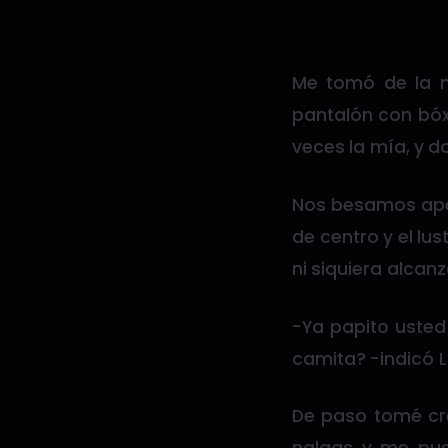
Me tomó de la 
pantalón con bóx
veces la mía, y 
Nos besamos apeg
de centro y el lus
ni siquiera alcan
-Ya papito usted
camita? -indicó L
De paso tomé cre