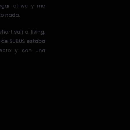
egar al wc y me
do nada.
rt salí al living.
 de SUBUS estaba
recto y con una