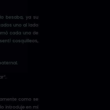
 lo besaba, ya su
tados uno al lado
 mamó cada uno de
entí cosquilleos,
paternal.
r”.
ctamente como se
 lo introduje en mi