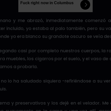
Fuck right now in Columbus
mano y me abrazó, inmediatamente comenzó a r
er incluido, yo estaba al palo también, pero su v
donde yo era blanco su grandote oscuro se veía d
ando casi por completo nuestros cuerpos, la r
tra muebles, los cigarros por el suelo, y el vaso de
zamos a probarla.
 no lo ha saludado siquiera -refiriéndose a su ve
uis.
ma y preservativos y los dejé en el velador. Me