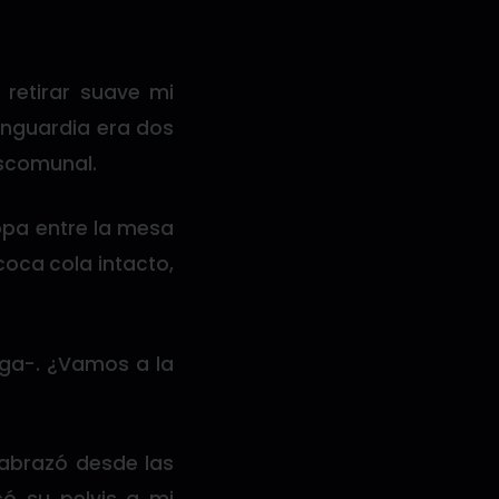
etirar suave mi
anguardia era dos
escomunal.
opa entre la mesa
 coca cola intacto,
rga-. ¿Vamos a la
 abrazó desde las