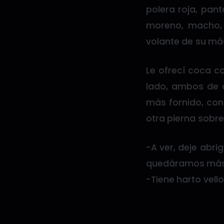
polera roja, pan
moreno, macho, s
volante de su má
Le ofrecí coca co
lado, ambos de c
más fornido, con
otra pierna sobre
-A ver, deje abri
quedáramos más 
-Tiene harto vell