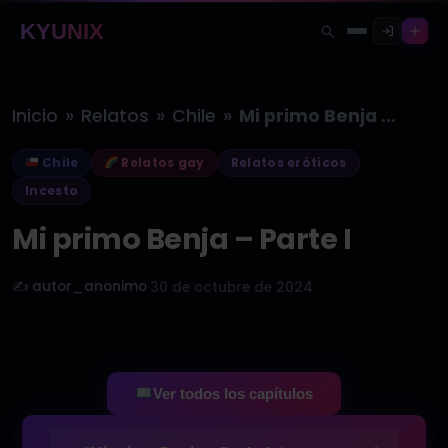
KYUNIX
»
»
»
Inicio
Relatos
Chile
Mi primo Benja – Parte I
Chile
Relatos gay
Relatos eróticos
Incesto
Mi primo Benja – Parte I
✍️ autor_anonimo
·
30 de octubre de 2024
Ver todos los capítulos