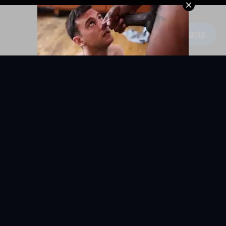
Escribe un comentario
KYUNIX
La comunidad de relatos eróticos en español.
RELATOS
EXPLORAR
Todos los relatos
Categorías