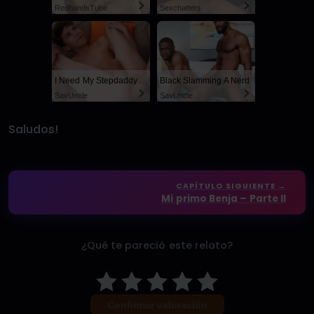
RedhandsTube
Sexchatters
I Need My Stepdaddy
Black Slamming A Nerd
SayUncle
SayUncle
Saludos!
CAPÍTULO SIGUIENTE →
Mi primo Benja – Parte II
¿Qué te pareció este relato?
Confirmar valoración