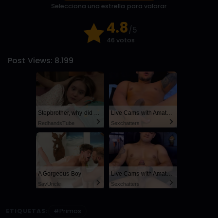
Selecciona una estrella para valorar
4.8
/5
46 votos
Post Views:
8.199
Stepbrother, why did you show me your dick? Now I want to fuck you with my wet pussy
Live Cams with Amateur Men
RedhandsTube
Sexchatters
A Gorgeous Boy
Live Cams with Amateur Men
SayUncle
Sexchatters
ETIQUETAS:
#Primos