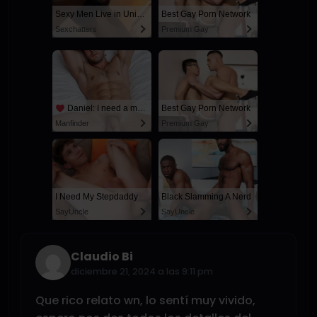
Sexy Men Live in United States
Best Gay Porn Network
Sexchatters
Premium Gay
Daniel: I need a man for a spicy night...
Best Gay Porn Network
Manfinder
Premium Gay
I Need My Stepdaddy
Black Slamming A Nerd
SayUncle
SayUncle
Claudio Bi
diciembre 21, 2024 a las 9:11 pm
Que rico relato wn, lo sentí muy vivido,