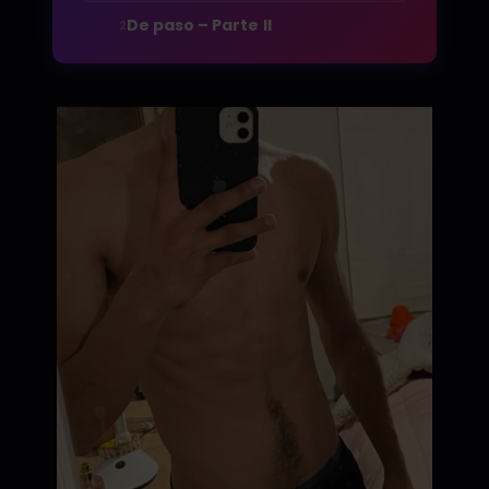
De paso – Parte II
2