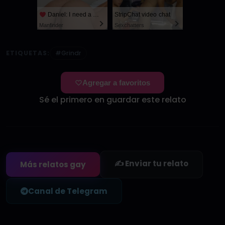
Daniel: I need a man for a spicy night...
StripChat video chat
Manfinder
Sexchatters
ETIQUETAS:
#Grindr
Agregar a favoritos
Sé el primero en guardar este relato
✍️ Enviar tu relato
Más relatos gay
Canal de Telegram