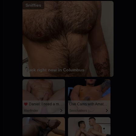
Sniffies
Fuck right now in Columbus
Daniel: I need a man for a spicy night...
Live Cams with Amateur Men
Manfinder
Sexchatters