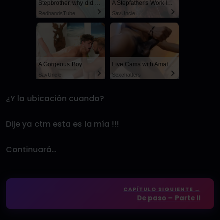
Stepbrother, why did you show me your dick? Now I want to fuck you with my wet pussy
A Stepfather's Work Is Never Done
RedhandsTube
SayUncle
A Gorgeous Boy
Live Cams with Amateur Men
SayUncle
Sexchatters
¿Y la ubicación cuando?
Dije ya ctm esta es la mía !!!
Continuará…
CAPÍTULO SIGUIENTE →
De paso – Parte II