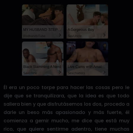
MY HUSBAND STEPSON MISTAKENLY GIVES ME IN THE ASS
A Gorgeous Boy
RedhandsTube
SayUncle
Black Slamming A Nerd
Live Cams with Amateur Men
SayUncle
Sexchatters
Él era un poco torpe para hacer las cosas pero le
dije que se tranquilizara, que la idea es que todo
saliera bien y que disfrutásemos los dos, procedo a
darle un beso más apasionado y más fuerte, él
comienza a gemir mucho, me dice que está muy
rico, que quiere sentirme adentro, tiene muchas