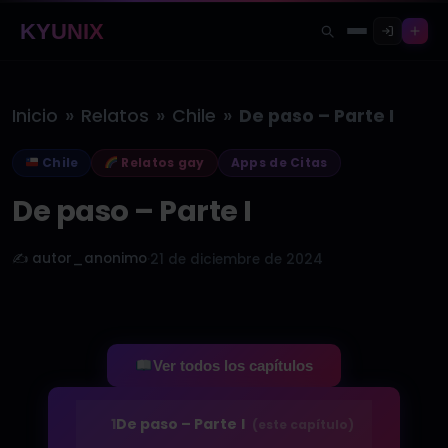
KYUNIX
»
»
»
Inicio
Relatos
Chile
De paso – Parte I
Chile
Relatos gay
Apps de Citas
De paso – Parte I
✍️ autor_anonimo
·
21 de diciembre de 2024
Ver todos los capítulos
1
De paso – Parte I
(este capítulo)