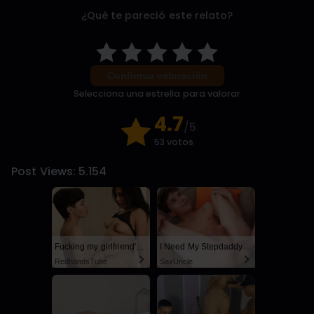
¿Qué te pareció este relato?
Confirmar valoración
Selecciona una estrella para valorar
4.7
/5
53 votos
Post Views:
5.154
Fucking my girlfriend's hot mommy by mistake
I Need My Stepdaddy
RedhandsTube
SayUncle