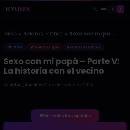
KYUNIX
»
»
»
Inicio
Relatos
Chile
Sexo con mi papá – Parte…
Chile
Relatos gay
Relatos eróticos
Sexo con mi papá – Parte V:
La historia con el vecino
✍️ autor_anonimo
·
21 de diciembre de 2024
Ver todos los capítulos