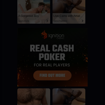
A Gorgeous Boy
Live Cams with Amateur Men
SayUncle
Sexchatters