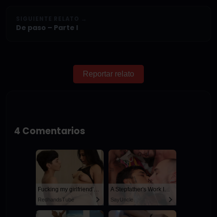
SIGUIENTE RELATO →
De paso – Parte I
Reportar relato
4 Comentarios
Fucking my girlfriend's hot mommy by mistake
A Stepfather's Work Is Never Done
RedhandsTube
SayUncle