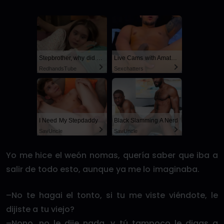
Stepbrother, why did you show me your dick? Now I want to fuck you with my wet pussy
Live Cams with Amateur Men
RedhandsTube
Sexchatters
I Need My Stepdaddy
Black Slamming A Nerd
SayUncle
SayUncle
Yo me hice el weón nomas, quería saber que iba a
salir de todo esto, aunque ya me lo imaginaba.
–No te hagai el tonto, si tu me viste viéndote, le
dijiste a tu viejo?
–Nono, no le dije nada, y tú tampoco le digas a