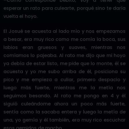
–Como corresponde bebito, voy a tener que
esperar un rato para culearte, porqué sino te daría
vuelta el hoyo.
El Josué se acuesta al lado mío y nos empezamos
a besar, era muy rico como me comía la boca, sus
labios eran gruesos y suaves, mientras nos
comíamos lo pajeaba. Al rato me dijo que mi hoyo
ya debía de estar listo, me pide que lo monte, él se
acuesta y yo me subo arriba de él, posiciona su
pico y me empieza a culiar, primero despacio y
luego más fuerte, mientras me la metía nos
seguimos besando. Al rato me pongo en 4 y él
siguió culeándome ahora un poco más fuerte,
sentía como la sacaba entera y luego la metía de
una, yo gemía y él también, era muy rico escuchar
esos gemidos de macho.