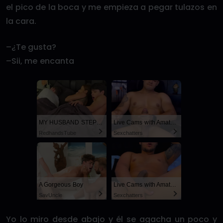
el pico de la boca y me empieza a pegar tulazos en
la cara.
–¿Te gusta?
–Sii, me encanta
MY HUSBAND STEPSON MISTAKENLY GIVES ME IN THE ASS
Live Cams with Amateur Men
RedhandsTube
Sexchatters
A Gorgeous Boy
Live Cams with Amateur Men
SayUncle
Sexchatters
Yo lo miro desde abajo y él se agacha un poco y