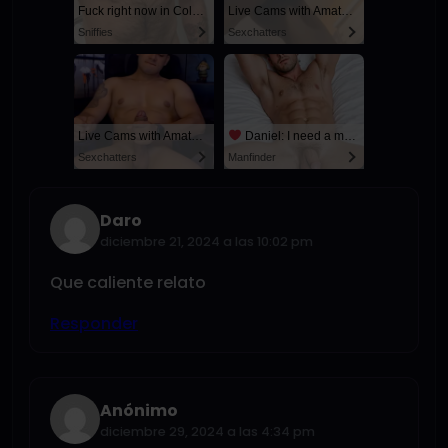
Fuck right now in Columbus
Live Cams with Amateur Men
Sniffies
Sexchatters
Live Cams with Amateur Men
Daniel: I need a man for a spicy night...
Sexchatters
Manfinder
Daro
diciembre 21, 2024 a las 10:02 pm
Que caliente relato
Responder
Anónimo
diciembre 29, 2024 a las 4:34 pm