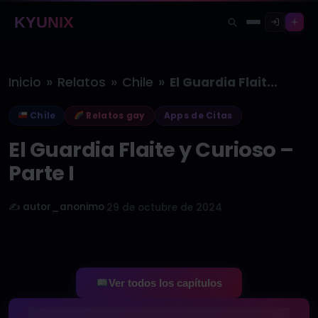
KYUNIX
»
»
»
Inicio
Relatos
Chile
El Guardia Flaite y Curioso –…
Chile
Relatos gay
Apps de Citas
El Guardia Flaite y Curioso –
Parte I
✍️ autor_anonimo
·
29 de octubre de 2024
Ver todos los capítulos