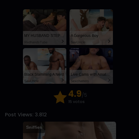
MY HUSBAND STEPSON MISTAKENLY GIVES ME IN THE ASS
A Gorgeous Boy
RedhandsTube
SayUncle
Black Slamming A Nerd
Live Cams with Amateur Men
SayUncle
Sexchatters
4.9
/5
15 votos
Post Views:
3.812
Sniffies